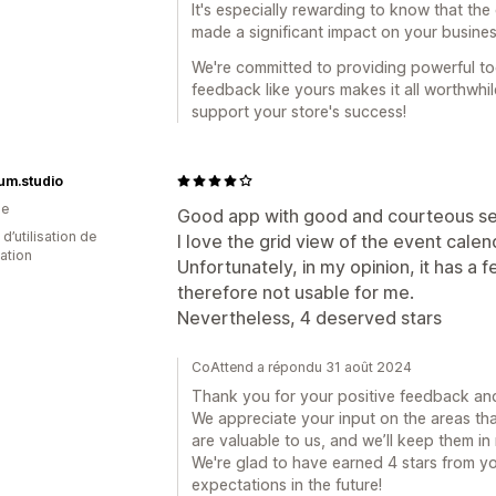
It's especially rewarding to know that the
made a significant impact on your busines
We're committed to providing powerful to
feedback like yours makes it all worthwhil
support your store's success!
um.studio
he
Good app with good and courteous se
 d’utilisation de
I love the grid view of the event calen
cation
Unfortunately, in my opinion, it has a 
therefore not usable for me.
Nevertheless, 4 deserved stars
CoAttend a répondu 31 août 2024
Thank you for your positive feedback and 
We appreciate your input on the areas th
are valuable to us, and we’ll keep them i
We're glad to have earned 4 stars from y
expectations in the future!