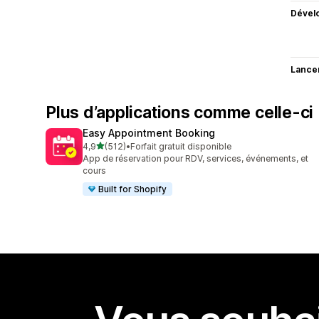
Dével
Lance
Plus d’applications comme celle-ci
Easy Appointment Booking
étoile(s) sur 5
4,9
(512)
•
Forfait gratuit disponible
512 avis au total
App de réservation pour RDV, services, événements, et
cours
Built for Shopify