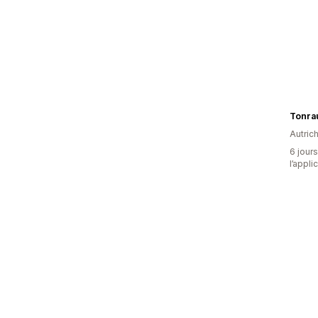
Tonra
Autric
6 jours
l’appli