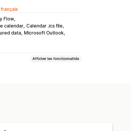
 français
y Flow
e calendar
Calendar .ics file
ured data
Microsoft Outlook
Afficher les fonctionnalités
rsonne
En ligne
raires
Bloquer des dates
ervations
Limites des capacités
 jour en temps réel