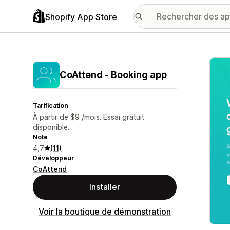
Shopify App Store
Galer
CoAttend ‑ Booking app
Tarification
À partir de $9 /mois. Essai gratuit
disponible.
Note
4,7
(11)
Développeur
CoAttend
Installer
Voir la boutique de démonstration