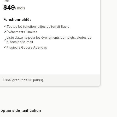
ulti-sites
Paiements
Pro
$49
/ mois
ndrier
Formulaires personnalisés
Fonctionnalités
e marque
CSS personnalisées
Toutes les fonctionnalités du forfait Basic
Événements illimités
Liste d’attente pour les événements complets, alertes de
places par e-mail
Plusieurs Google Agendas
Essai gratuit de 30 jour(s)
 options de tarification