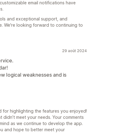
 customizable email notifications have
s.
ols and exceptional support, and
e. We're looking forward to continuing to
29 août 2024
rvice.
dar!
few logical weaknesses and is
for highlighting the features you enjoyed!
at didn’t meet your needs. Your comments
n mind as we continue to develop the app.
ou and hope to better meet your