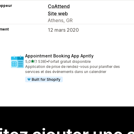
oppeur
CoAttend
Site web
Athens, GR
ment
12 mars 2020
Appointment Booking App Apntly
étoile(s) sur 5
5,0
(1 538)
•
Forfait gratuit disponible
1538 avis au total
Application de prise de rendez-vous pour planifier des
services et des événements dans un calendrier
Built for Shopify