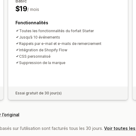
Notifications par e-mail
Multilingue
M
Basic
$19
/ mois
Personnalisation
Pages de réservation
Widget de cale
Fonctionnalités
Notifications personnalisées
Image d
Toutes les fonctionnalités du forfait Starter
Jusqu’à 10 événements
Rappels par e-mail et e-mails de remerciement
Intégration de Shopify Flow
CSS personnalisé
Suppression de la marque
Essai gratuit de 30 jour(s)
 l’original
basés sur l’utilisation sont facturés tous les 30 jours.
Voir toutes les