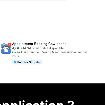
Appointment Booking Cowlendar
étoile(s) sur 5
4,9
(2 147)
•
Forfait gratuit disponible
2147 avis au total
Calendrier | Service | Zoom | Meet | Réservation rendez
vous
Built for Shopify