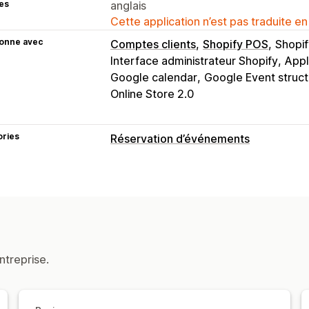
es
anglais
Cette application n’est pas traduite en
ionne avec
Comptes clients
Shopify POS
Shopif
Interface administrateur Shopify
Appl
Google calendar
Google Event struct
Online Store 2.0
ories
Réservation d’événements
Type d’événement
Cours
Services
Réservations
En pe
Événements personnalisés
Gestion des réservations
Calendrier
Planification
Créneaux ho
ntreprise.
Réservation multiple
Annuler des rés
Synchronisation des données
Mises à