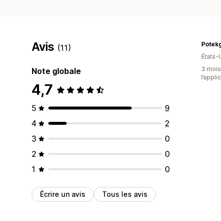
Avis
Potek
(11)
États-
3 mois 
Note globale
l’appli
4,7
5
9
4
2
3
0
2
0
1
0
Écrire un avis
Tous les avis