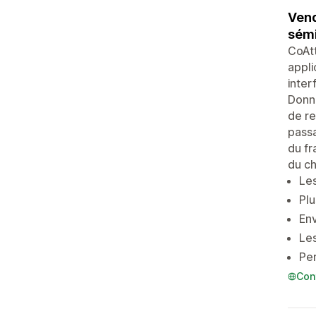
Vend
sémi
CoAtt
appli
inter
Donne
de re
passa
du fr
du ch
Les
Plu
Env
Le
Per
Con