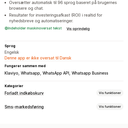
Oversætter automatisk til 96 sprog baseret på brugernes
browsere og chat.
Resultater for investeringsafkast (ROI) i realtid for
nyhedsbreve og automatiseringer.
Indeholder maskinoversat tekst
Vis oprindelig
Sprog
Engelsk
Denne app er ikke oversat til Dansk
Fungerer sammen med
Klaviyo
Whatsapp
WhatsApp API
Whatsapp Business
Kategorier
Forladt indkøbskurv
Vis funktioner
Gendannelse af indkøbskurv
Sms-markedsføring
Vis funktioner
Personlige kampagner
Pop op-vinduer til samtykke
Administration af kampagner
Rabattilbud
Tidsbegrænsede tilbud
Konverteringssporing
Massemeddelelser
Personligt tilpassede beskeder