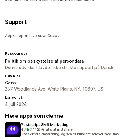
Support
App-support leveres af Coco .
Ressourcer
Politik om beskyttelse af persondata
Denne udvikler tilbyder ikke direkte support på Dansk.
Udvikler
Coco
287 Woodlands Ave, White Plains, NY, 10607, US
Lanceret
4. juli 2024
Flere apps som denne
Postscript SMS Marketing
ud af 5 stjerner
4,7
(1.142)
•
Gratis at installere
1142 anmeldelser i alt
Skab ekstra omsætning, og skaler kunderelationer med sms