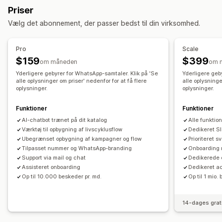
Automatiserede arbejdsprocesser
Priser
Planlagte meddelelser
Tovejskommunikation
Visningsindstillinger
Vælg det abonnement, der passer bedst til din virksomhed.
Analyser i realtid
Sporing af investeringsafkast
Tilvalg
Tilpasset branding
Værktøj til pop op-vinduer
Automatisering af workflows
Tilpassede rabatkoder
Skabeloner
Pro
Scale
Gendannelse af indkøbskurv
Rabatkoder
Widgets, der kan tilpasses
Flere sprog
$159
$399
om måneden
om 
Feedbackanmodninger
Velkomsthilsner
Yderligere gebyrer for WhatsApp-samtaler. Klik på 'Se
Yderligere geb
alle oplysninger om priser' nedenfor for at få flere
alle oplysninge
oplysninger.
oplysninger.
Funktioner
Funktioner
AI-chatbot trænet på dit katalog
Alle funktion
Værktøj til opbygning af livscyklusflow
Dedikeret S
Ubegrænset opbygning af kampagner og flow
Prioriteret s
Tilpasset nummer og WhatsApp-branding
Onboarding 
Support via mail og chat
Dedikerede o
Assisteret onboarding
Dedikeret a
Op til 10.000 beskeder pr. md.
Op til 1 mio.
14-dages grat