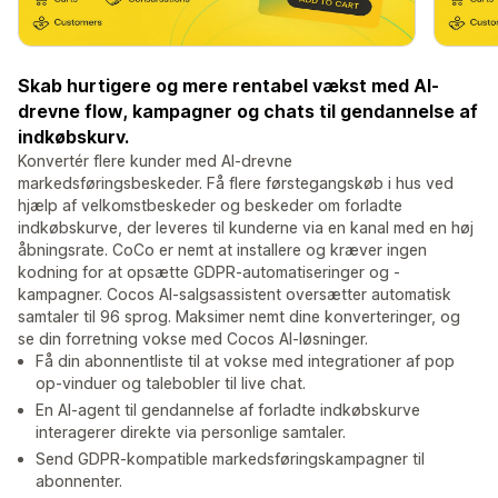
Skab hurtigere og mere rentabel vækst med AI-
drevne flow, kampagner og chats til gendannelse af
indkøbskurv.
Konvertér flere kunder med AI-drevne
markedsføringsbeskeder. Få flere førstegangskøb i hus ved
hjælp af velkomstbeskeder og beskeder om forladte
indkøbskurve, der leveres til kunderne via en kanal med en høj
åbningsrate. CoCo er nemt at installere og kræver ingen
kodning for at opsætte GDPR-automatiseringer og -
kampagner. Cocos AI-salgsassistent oversætter automatisk
samtaler til 96 sprog. Maksimer nemt dine konverteringer, og
se din forretning vokse med Cocos AI-løsninger.
Få din abonnentliste til at vokse med integrationer af pop
op-vinduer og talebobler til live chat.
En AI-agent til gendannelse af forladte indkøbskurve
interagerer direkte via personlige samtaler.
Send GDPR-kompatible markedsføringskampagner til
abonnenter.