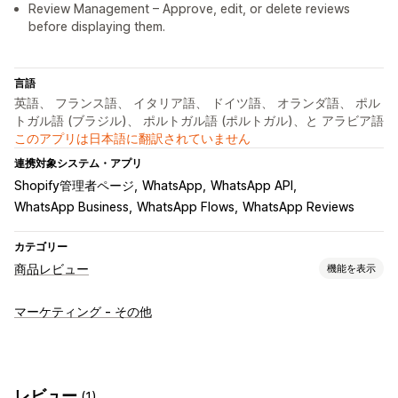
Review Management – Approve, edit, or delete reviews
before displaying them.
言語
英語、 フランス語、 イタリア語、 ドイツ語、 オランダ語、 ポル
トガル語 (ブラジル)、 ポルトガル語 (ポルトガル)、と アラビア語
このアプリは日本語に翻訳されていません
連携対象システム・アプリ
Shopify管理者ページ
WhatsApp
WhatsApp API
WhatsApp Business
WhatsApp Flows
WhatsApp Reviews
カテゴリー
商品レビュー
機能を表示
表示オプション
マーケティング - その他
テスティモニアル
写真のレビュー
動画のレビュー
星評価
レビュー一覧ページ
上位のレビュー
レビューのハイライト
レビューサマリー
レビュー
(1)