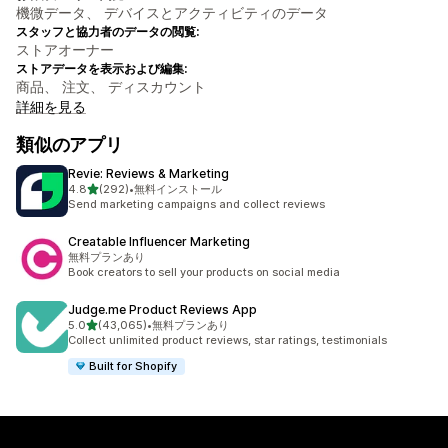
機微データ、 デバイスとアクティビティのデータ
スタッフと協力者のデータの閲覧:
ストアオーナー
ストアデータを表示および編集:
商品、 注文、 ディスカウント
詳細を見る
類似のアプリ
Revie: Reviews & Marketing
5つ星中
4.8
(292)
•
無料インストール
合計レビュー数：292件
Send marketing campaigns and collect reviews
Creatable Influencer Marketing
無料プランあり
Book creators to sell your products on social media
Judge.me Product Reviews App
5つ星中
5.0
(43,065)
•
無料プランあり
合計レビュー数：43065件
Collect unlimited product reviews, star ratings, testimonials
Built for Shopify