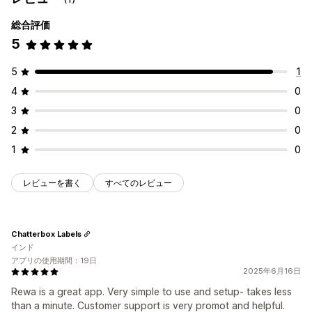
レビューの収集方法
総合評価
メールリクエスト
プッシュ通知
フォーム
オートメーション
5
5
1
4
0
3
0
2
0
1
0
レビューを書く
すべてのレビュー
Chatterbox Labels
インド
アプリの使用期間：19日
2025年6月16日
Rewa is a great app. Very simple to use and setup- takes less
than a minute. Customer support is very promot and helpful.