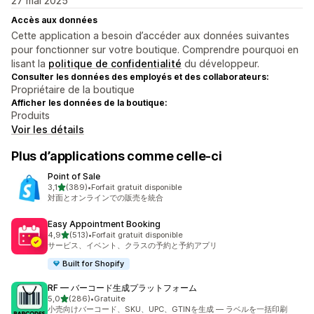
27 mai 2025
Accès aux données
Cette application a besoin d’accéder aux données suivantes
pour fonctionner sur votre boutique. Comprendre pourquoi en
lisant la
politique de confidentialité
du développeur.
Consulter les données des employés et des collaborateurs:
Propriétaire de la boutique
Afficher les données de la boutique:
Produits
Voir les détails
Plus d’applications comme celle-ci
Point of Sale
étoile(s) sur 5
3,1
(389)
•
Forfait gratuit disponible
389 avis au total
対面とオンラインでの販売を統合
Easy Appointment Booking
étoile(s) sur 5
4,9
(513)
•
Forfait gratuit disponible
513 avis au total
サービス、イベント、クラスの予約と予約アプリ
Built for Shopify
RF — バーコード生成プラットフォーム
étoile(s) sur 5
5,0
(286)
•
Gratuite
286 avis au total
小売向けバーコード、SKU、UPC、GTINを生成 — ラベルを一括印刷