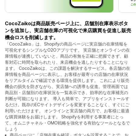
CocoZaikoは商品販売ページ上に、店舗別在庫表示ボタ
ンを追加し、実店舗在庫の可視化で来店購買を促進し販売
機会ロスを削減します。
「CocoZaiko」は、Shopifyの商品ページに実店舗の在庫情報を
可視化するシンプルなO2Oアプリです。 実店舗とオンラインの在
庫情報が連携していないと、商品の有無を正確に把握できず、顧
客対応に時間を取られたり、来店機会を逃したりすることになり
ます。 CocoZaikoは、この課題を解決するサービス。各店舗の在
庫情報を商品ページに表示し、お客様が最寄りの店舗の在庫状況
をリアルタイムで確認できる環境を提供します。 これにより販売
機会の損失を防ぎながら、実店舗への誘導も促進。管理画面では
商品別・店舗別の在庫状況を一覧表示でき、効率的な在庫補充の
判断が可能になります。 導入も簡単で、アプリをインストールす
るだけ。既存のECサイトデザインを変更することなく、すぐにご
利用いただけます。 オンラインと実店舗の両方で、お客様に最適
な購買体験をお届けします。 Shopifyを利用する事業者にとっ
て、オムニチャネル・OMO戦略を強化する有効なツールとなるで
しょう
商品ページに「店舗在庫を確認」ボタンを設置することで、お