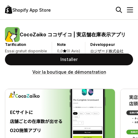
Shopify App Store
CocoZaiko ココザイコ | 実店舗在庫表示アプリ
Tarification
Note
Développeur
Essai gratuit disponible
0,0
(0 Avis)
ロジザード株式会社
Installer
Voir la boutique de démonstration