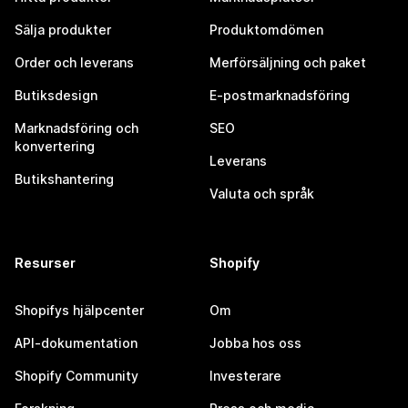
Sälja produkter
Produktomdömen
Order och leverans
Merförsäljning och paket
Butiksdesign
E-postmarknadsföring
Marknadsföring och
SEO
konvertering
Leverans
Butikshantering
Valuta och språk
Resurser
Shopify
Shopifys hjälpcenter
Om
API-dokumentation
Jobba hos oss
Shopify Community
Investerare