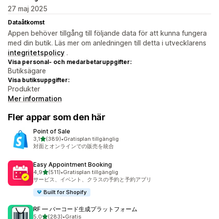
27 maj 2025
Dataåtkomst
Appen behöver tillgång till följande data för att kunna fungera
med din butik. Läs mer om anledningen till detta i utvecklarens
integritetspolicy
.
Visa personal- och medarbetaruppgifter:
Butiksägare
Visa butiksuppgifter:
Produkter
Mer information
Fler appar som den här
Point of Sale
av 5 stjärnor
3,1
(389)
•
Gratisplan tillgänglig
389 recensioner totalt
対面とオンラインでの販売を統合
Easy Appointment Booking
av 5 stjärnor
4,9
(511)
•
Gratisplan tillgänglig
511 recensioner totalt
サービス、イベント、クラスの予約と予約アプリ
Built for Shopify
RF — バーコード生成プラットフォーム
av 5 stjärnor
5,0
(283)
•
Gratis