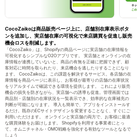
CocoZaikoは商品販売ページ上に、店舗別在庫表示ボタ
ンを追加し、実店舗在庫の可視化で来店購買を促進し販売
機会ロスを削減します。
「CocoZaiko」は、Shopifyの商品ページに実店舗の在庫情報を
可視化するシンプルなO2Oアプリです。 実店舗とオンラインの在
庫情報が連携していないと、商品の有無を正確に把握できず、顧
客対応に時間を取られたり、来店機会を逃したりすることになり
ます。 CocoZaikoは、この課題を解決するサービス。各店舗の在
庫情報を商品ページに表示し、お客様が最寄りの店舗の在庫状況
をリアルタイムで確認できる環境を提供します。 これにより販売
機会の損失を防ぎながら、実店舗への誘導も促進。管理画面では
商品別・店舗別の在庫状況を一覧表示でき、効率的な在庫補充の
判断が可能になります。 導入も簡単で、アプリをインストールす
るだけ。既存のECサイトデザインを変更することなく、すぐにご
利用いただけます。 オンラインと実店舗の両方で、お客様に最適
な購買体験をお届けします。 Shopifyを利用する事業者にとっ
て、オムニチャネル・OMO戦略を強化する有効なツールとなるで
しょう