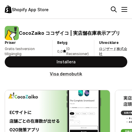
Shopify App Store
CocoZaiko ココザイコ | 実店舗在庫表示アプリ
Priser
Betyg
Utvecklare
Gratis testversion
(0
ロジザード株式会
0,0
tillgänglig
Recensioner)
社
Installera
Visa demobutik