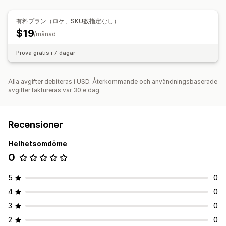
有料プラン（ロケ、SKU数指定なし）
$19
/månad
Prova gratis i 7 dagar
Alla avgifter debiteras i USD. Återkommande och användningsbaserade
avgifter faktureras var 30:e dag.
Recensioner
Helhetsomdöme
0
5
0
4
0
3
0
2
0