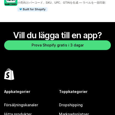
283 recensioner totalt
小売向けバーコード、SKU、UPC、GTINを生成 — ラベルを一括印刷
Built for Shopify
Vill du lägga till en app?
Prova Shopify gratis i 3 dagar
Appkategorier
Toppkategorier
Försäljningskanaler
Dropshipping
Hitta produkter
Marknadsplatser