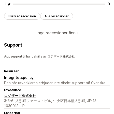
1
0
Skriv en recension
Alla recensioner
Inga recensioner ännu
Support
Appsupport tillhandahålls av ロジザード株式会社.
Resurser
Integritetspolicy
Den här utvecklaren erbjuder inte direkt support på Svenska.
Utvecklare
ロジザード株式会社
3-3-6, 人形町ファーストビル, 中央区日本橋人形町, JP-13,
1030013, JP
Lansering