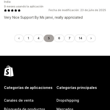
India
9 meses usando la aplicación
Fecha de modificación: 23 de julio de 2025
Very Nice Support By Ms janvi, really appriciated
1
4
5
6
7
14
Categorías de aplicaciones
Categorías principales
Canales de venta
Dropshipping
Búsqueda de productos
Mercados