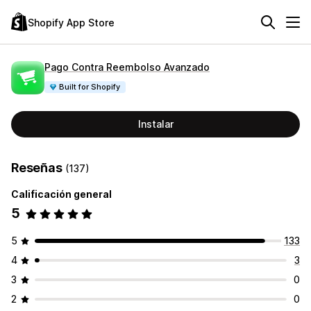
Shopify App Store
Pago Contra Reembolso Avanzado
Built for Shopify
Instalar
Reseñas
(137)
Calificación general
5
5
133
4
3
3
0
2
0