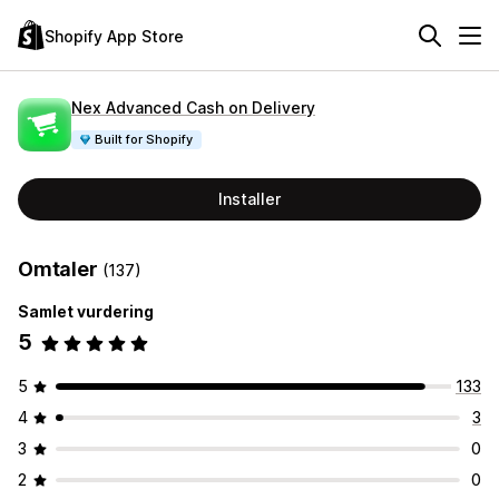
Shopify App Store
Nex Advanced Cash on Delivery
Built for Shopify
Installer
Omtaler
(137)
Samlet vurdering
5
5
133
4
3
3
0
2
0