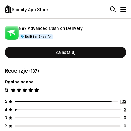
Shopify App Store
Nex Advanced Cash on Delivery
Built for Shopify
Zainstaluj
Recenzje
(137)
Ogólna ocena
5
5
133
4
3
3
0
2
0