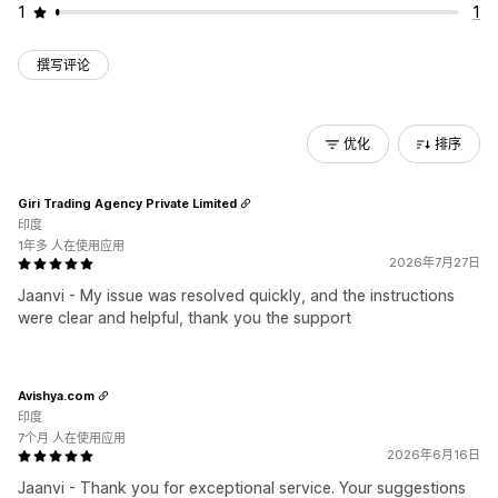
1
1
撰写评论
优化
排序
Giri Trading Agency Private Limited
印度
1年多 人在使用应用
2026年7月27日
Jaanvi - My issue was resolved quickly, and the instructions
were clear and helpful, thank you the support
Avishya.com
印度
7个月 人在使用应用
2026年6月16日
Jaanvi - Thank you for exceptional service. Your suggestions