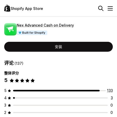
Shopify App Store
Nex Advanced Cash on Delivery
Built for Shopify
安装
评论
(137)
整体评分
5
5
133
4
3
3
0
2
0