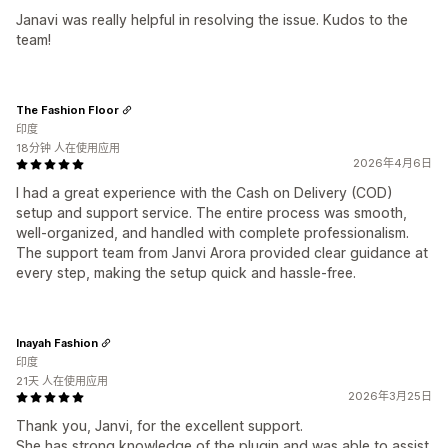
Janavi was really helpful in resolving the issue. Kudos to the
team!
The Fashion Floor
印度
18分钟 人在使用应用
2026年4月6日
I had a great experience with the Cash on Delivery (COD)
setup and support service. The entire process was smooth,
well-organized, and handled with complete professionalism.
The support team from Janvi Arora provided clear guidance at
every step, making the setup quick and hassle-free.
Inayah Fashion
印度
21天 人在使用应用
2026年3月25日
Thank you, Janvi, for the excellent support.
She has strong knowledge of the plugin and was able to assist