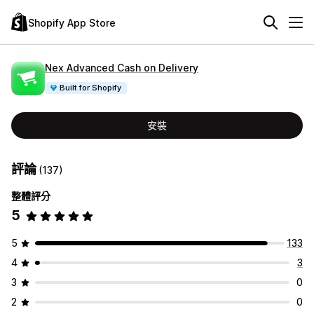
Shopify App Store
Nex Advanced Cash on Delivery
Built for Shopify
安裝
評論
(137)
整體評分
5
5
133
4
3
3
0
2
0