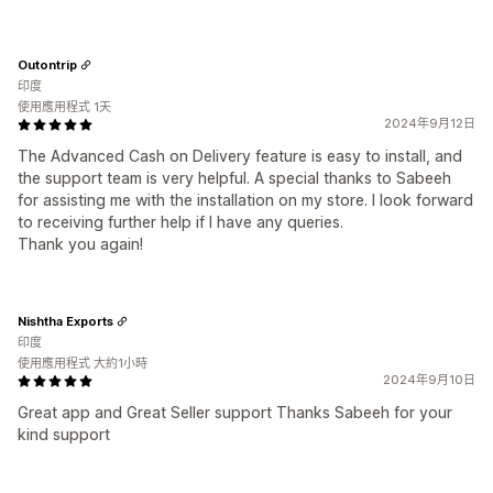
Outontrip
印度
使用應用程式 1天
2024年9月12日
The Advanced Cash on Delivery feature is easy to install, and
the support team is very helpful. A special thanks to Sabeeh
for assisting me with the installation on my store. I look forward
to receiving further help if I have any queries.
Thank you again!
Nishtha Exports
印度
使用應用程式 大約1小時
2024年9月10日
Great app and Great Seller support Thanks Sabeeh for your
kind support