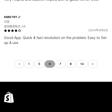
KMISTRY
印度
使用應用程式 3天
2024年9月6日
Good App. Quick & fast resolution on the problem. Easy to Set
up & use.
1
5
6
7
8
14