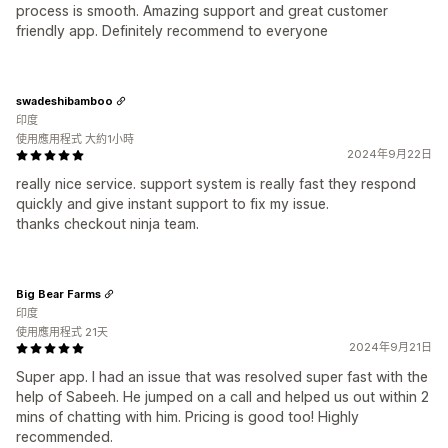
process is smooth. Amazing support and great customer
friendly app. Definitely recommend to everyone
swadeshibamboo
印度
使用應用程式 大約1小時
2024年9月22日
really nice service. support system is really fast they respond
quickly and give instant support to fix my issue.
thanks checkout ninja team.
Big Bear Farms
印度
使用應用程式 21天
2024年9月21日
Super app. I had an issue that was resolved super fast with the
help of Sabeeh. He jumped on a call and helped us out within 2
mins of chatting with him. Pricing is good too! Highly
recommended.