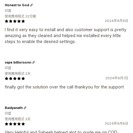
Honest to God
印度
使用應用程式 32分鐘
2024年9月9日
I find it very easy to install and also customer support is pretty
amazing as they cleared and helped me installed every little
steps to enable the desired settings.
vape billiorsonn
印度
使用應用程式 2天
2024年9月7日
finally got the solution over the call thankyou for the support
Baidyanath
印度
使用應用程式 3天
2024年9月6日
Very Helpful and Sabeeh helped alot to guide me on COD