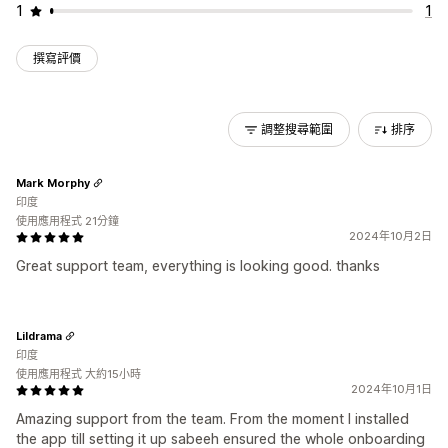
1
1
撰寫評價
調整搜尋範圍
排序
Mark Morphy
印度
使用應用程式 21分鐘
2024年10月2日
Great support team, everything is looking good. thanks
Lildrama
印度
使用應用程式 大約15小時
2024年10月1日
Amazing support from the team. From the moment I installed
the app till setting it up sabeeh ensured the whole onboarding