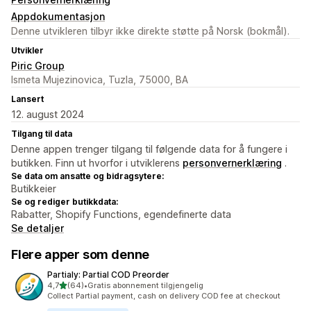
Appdokumentasjon
Denne utvikleren tilbyr ikke direkte støtte på Norsk (bokmål).
Utvikler
Piric Group
Ismeta Mujezinovica, Tuzla, 75000, BA
Lansert
12. august 2024
Tilgang til data
Denne appen trenger tilgang til følgende data for å fungere i
butikken. Finn ut hvorfor i utviklerens
personvernerklæring
.
Se data om ansatte og bidragsytere:
Butikkeier
Se og rediger butikkdata:
Rabatter, Shopify Functions, egendefinerte data
Se detaljer
Flere apper som denne
Partialy: Partial COD Preorder
av 5 stjerner
4,7
(64)
•
Gratis abonnement tilgjengelig
Totalt 64 omtaler
Collect Partial payment, cash on delivery COD fee at checkout