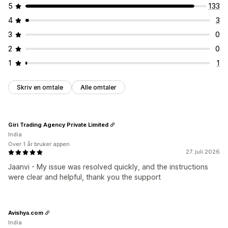
5
133
4
3
3
0
2
0
1
1
Skriv en omtale
Alle omtaler
Giri Trading Agency Private Limited
India
Over 1 år bruker appen
27. juli 2026
Jaanvi - My issue was resolved quickly, and the instructions
were clear and helpful, thank you the support
Avishya.com
India