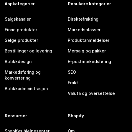
Appkategorier
Populære kategorier
Salgskanaler
Direktefrakting
Finne produkter
Markedsplasser
Selge produkter
Produktanmeldelser
Bestillinger og levering
Mersalg og pakker
Butikkdesign
E-postmarkedsføring
Markedsføring og
SEO
konvertering
Frakt
Butikkadministrasjon
Valuta og oversettelse
Ressurser
Shopify
Shopifys hjelpesenter
Om