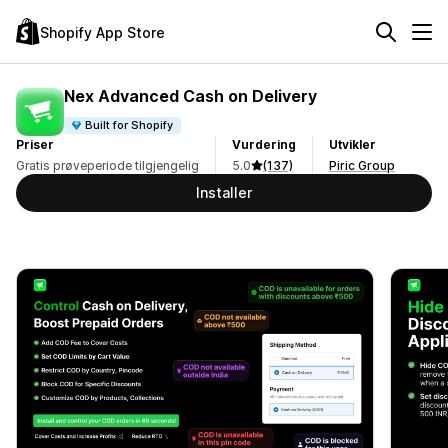
Shopify App Store
Nex Advanced Cash on Delivery
Built for Shopify
Priser
Vurdering
Utvikler
Gratis prøveperiode tilgjengelig
5.0
(137)
Piric Group
Installer