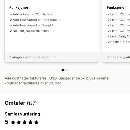
Funksjoner
Funksjoner
Add a Fee to COD Orders
Limit COD by
Add Fee Based on Cart Amount
Limit COD by
Add Fee Based on Weight
Limit COD by
No limit, No commission
Limit COD b
Live Chat, C
No limit, No
7-dagers gratis prøveperiode
7-dagers grat
Alle kostnader faktureres i USD. Gjentagende og bruksbaserte
kostnader faktureres hver 30. dag.
Omtaler
(137)
Samlet vurdering
5