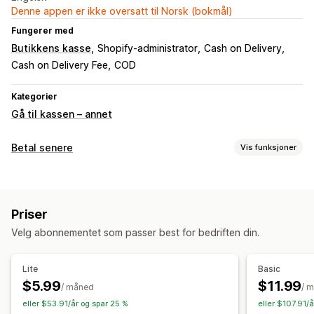
Denne appen er ikke oversatt til Norsk (bokmål)
Fungerer med
Butikkens kasse
Shopify-administrator
Cash on Delivery
Cash on Delivery Fee
COD
Kategorier
Gå til kassen – annet
Betal senere
Vis funksjoner
COD-administrasjon
Tollgebyrer
Skjul betalingstype
Priser
Endre navn på betalingstyper
Sorter betalingstyper
Velg abonnementet som passer best for bedriften din.
Svindelforebygging
Konvertering og mersalg
Lite
Basic
Rabatter
$5.99
$11.99
/ måned
/ 
eller $53.91/år og spar 25 %
eller $107.91/