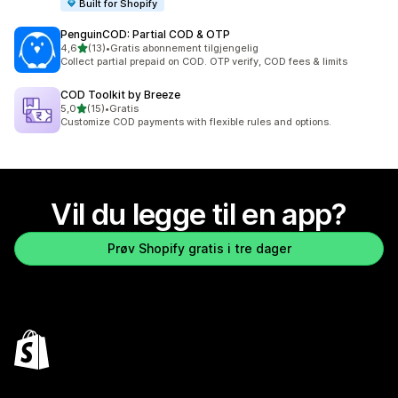
Built for Shopify
PenguinCOD: Partial COD & OTP
av 5 stjerner
4,6
(13)
•
Gratis abonnement tilgjengelig
Totalt 13 omtaler
Collect partial prepaid on COD. OTP verify, COD fees & limits
COD Toolkit by Breeze
av 5 stjerner
5,0
(15)
•
Gratis
Totalt 15 omtaler
Customize COD payments with flexible rules and options.
Vil du legge til en app?
Prøv Shopify gratis i tre dager