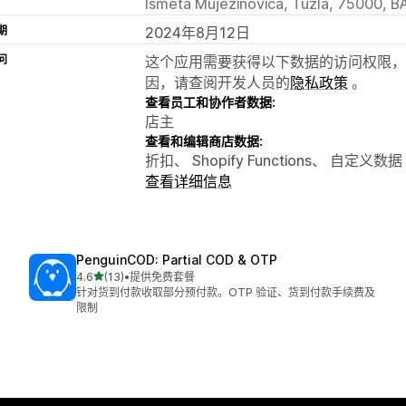
Ismeta Mujezinovica, Tuzla, 75000, B
期
2024年8月12日
问
这个应用需要获得以下数据的访问权限，
因，请查阅开发人员的
隐私政策
。
查看员工和协作者数据:
店主
查看和编辑商店数据:
折扣、 Shopify Functions、 自定义数据
查看详细信息
PenguinCOD: Partial COD & OTP
星（满分 5 星）
4.6
(13)
•
提供免费套餐
总共 13 条评论
针对货到付款收取部分预付款。OTP 验证、货到付款手续费及
限制