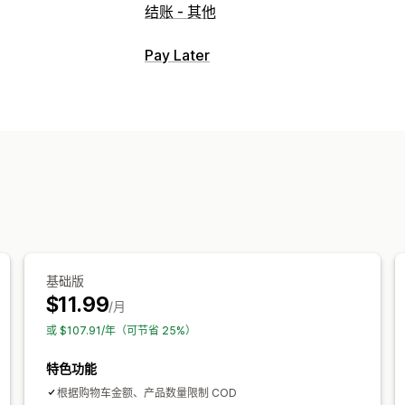
结账 - 其他
Pay Later
货到付款管理
自定义费用
隐藏支付方式
重命名支付
转化和增销
折扣
基础版
$11.99
/月
或 $107.91/年（可节省 25%）
特色功能
根据购物车金额、产品数量限制 COD