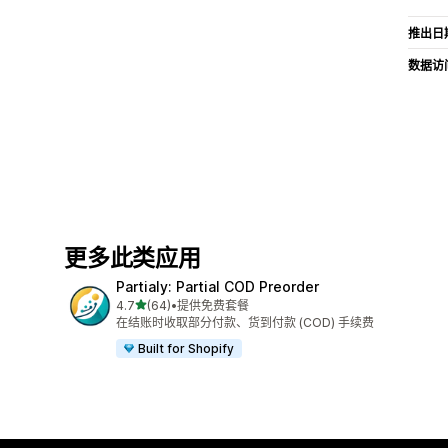
推出日
数据访
更多此类应用
Partialy: Partial COD Preorder
星（满分 5 星）
4.7
(64)
•
提供免费套餐
总共 64 条评论
在结账时收取部分付款、货到付款 (COD) 手续费
Built for Shopify