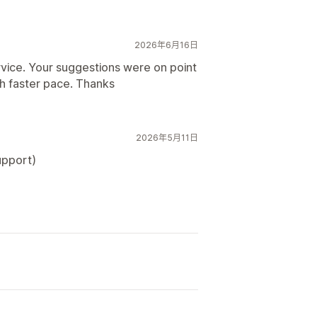
2026年6月16日
rvice. Your suggestions were on point
h faster pace. Thanks
2026年5月11日
upport)