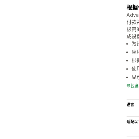
根据
Adv
付款
极高
成设
为
应
根
使
显
包含
语言
适配以