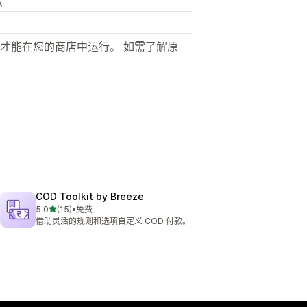
A
才能在您的商店中运行。 如需了解原
COD Toolkit by Breeze
星（满分 5 星）
5.0
(15)
•
免费
总共 15 条评论
借助灵活的规则和选项自定义 COD 付款。