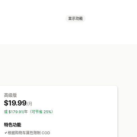
显示功能
类型
排序支付类型
欺诈预防
高级版
$19.99
/月
或 $179.91/年（可节省 25%）
特色功能
根据购物车属性限制 COD