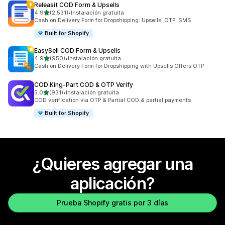
Releasit COD Form & Upsells
de 5 estrellas
4.9
(2,531)
•
Instalación gratuita
2531 reseñas en total
Cash on Delivery Form for Dropshipping: Upsells, OTP, SMS
Built for Shopify
EasySell COD Form & Upsells
de 5 estrellas
4.9
(950)
•
Instalación gratuita
950 reseñas en total
Cash on Delivery Form for Dropshipping with Upsells Offers OTP
COD King‑Part COD & OTP Verify
de 5 estrellas
5.0
(931)
•
Instalación gratuita
931 reseñas en total
COD verification via OTP & Partial COD & partial payments
Built for Shopify
¿Quieres agregar una
aplicación?
Prueba Shopify gratis por 3 días