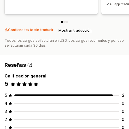
All app feat
Contiene texto sin traducir
Mostrar traducción
Todos los cargos se facturan en USD. Los cargos recurrentes y por uso
se facturan cada 30 días.
Reseñas
(2)
Calificación general
5
5
2
4
0
3
0
2
0
1
0