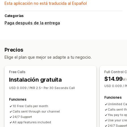
Esta aplicación no está traducida al Español
Categorías
Paga después de la entrega
Precios
Elige el plan que mejor se adapte a tu negocio.
Free Calls
Full Control C
$14.99
Instalación gratuita
al
USD 0.009 / P
USD 0.009 / PKR 2.5~ Per 30 Seconds Call
Funciones
Funciones
Unlimited Ca
10 Free Calls per month
Calls sent t
Calls sent through our channel
You pay to o
24/7 Support
Use your cre
All app features included
24/7 Suppor