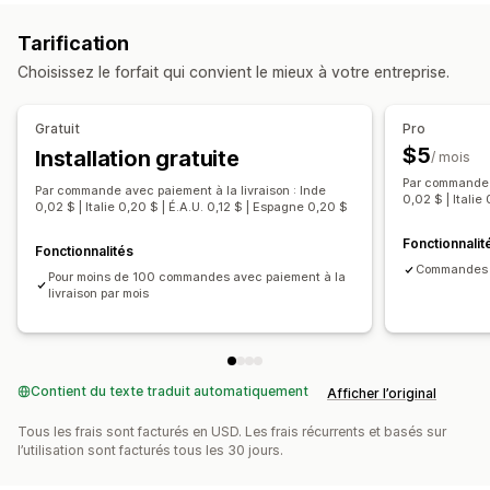
Frais personnalisés
Mesures incitatives prépayées
Tarification
Masquer le mode de paiement
Choisissez le forfait qui convient le mieux à votre entreprise.
Renommer les modes de paiement
Trier les modes de paiement
Prévention de la fraude
Gratuit
Pro
Mot de passe à usage unique (OTP)
$5
Installation gratuite
/ mois
Confirmation par téléphone
Confirmation par SMS
Par commande a
Par commande avec paiement à la livraison : Inde
Personnalisation du formulaire
0,02 $ | Italie
0,02 $ | Italie 0,20 $ | É.A.U. 0,12 $ | Espagne 0,20 $
Éditeur avec fonction de glisser-déposer
Fonctionnalit
Fonctionnalités
Champs personnalisés
Validation de l’adresse
Commandes i
Pour moins de 100 commandes avec paiement à la
livraison par mois
Conversion et vente incitative
Réductions
Commande en un clic
Récupération de panier
Contient du texte traduit automatiquement
Afficher l’original
Tous les frais sont facturés en USD. Les frais récurrents et basés sur
l’utilisation sont facturés tous les 30 jours.