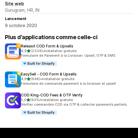
Site web
Gurugram, HR, IN
Lancement
9 octobre 2020
Plus d’applications comme celle-ci
Releasit COD Form & Upsells
étoile(s) sur 5
4,9
(2 534)
•
Installation gratuite
2534 avis au total
Formulaire de Paiement à la Livraison: Upsell, OTP & SMS
Built for Shopify
EasySell ‑ COD Form & Upsells
étoile(s) sur 5
4,9
(948)
•
Installation gratuite
948 avis au total
Formulaire de commande paiement à la livraison et upsell
COD King‑COD Fees & OTP Verify
étoile(s) sur 5
5,0
(931)
•
Installation gratuite
931 avis au total
Vérifier commandes COD via OTP & collecter paiements partiels.
Built for Shopify