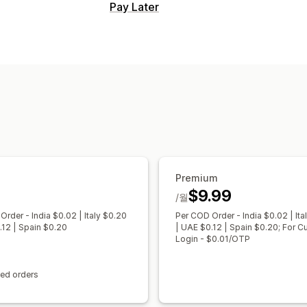
Pay Later
COD 관리
사용자 지정 수수료
선불 인센티브
결제
결제 유형 분류
사기 방지
일회용 암호 (
양식 맞춤 설정
끌어서 놓기 편집기
사용자 지정 필드
전환 및 상향 판매
할인
원클릭 주문
카트 복구
Premium
$9.99
/월
Order - India $0.02 | Italy $0.20
Per COD Order - India $0.02 | Ita
.12 | Spain $0.20
| UAE $0.12 | Spain $0.20; For 
Login - $0.01/OTP
ted orders