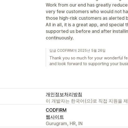
Work from our end has greatly reduced
very few customers who would not hav
those high-risk customers as alerted
All in all, it is a great app, and speci
supported us before and after installi
continuously.
답글 CODFIRM개 2025년 5월 26일
Thank you so much for your wonderful fee
and look forward to supporting your bus
개인정보처리방침
이 개발자는 한국어(으)로 직접 지원을 
CODFIRM
웹사이트
Gurugram, HR, IN