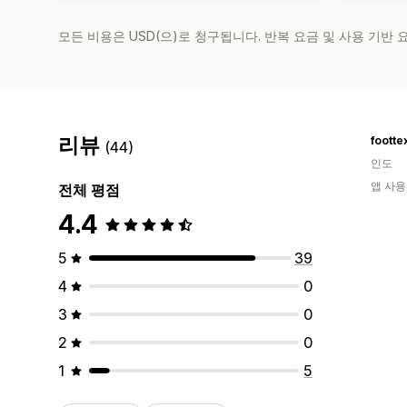
모든 비용은 USD(으)로 청구됩니다. 반복 요금 및 사용 기반
리뷰
footte
(44)
인도
앱 사용
전체 평점
4.4
5
39
4
0
3
0
2
0
1
5