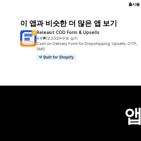
출시됨
이 앱과 비슷한 더 많은 앱 보기
Releasit COD Form & Upsells
별 5개 중
4.9
(2,532)
•
무료 설치
총 리뷰 2532개
Cash on Delivery Form for Dropshipping: Upsells, OTP,
SMS
Built for Shopify
앱