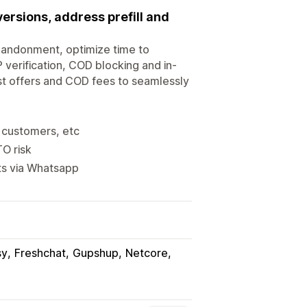
ersions, address prefill and
andonment, optimize time to
 verification, COD blocking and in-
rst offers and COD fees to seamlessly
 customers, etc
O risk
rts via Whatsapp
sy
Freshchat
Gupshup
Netcore