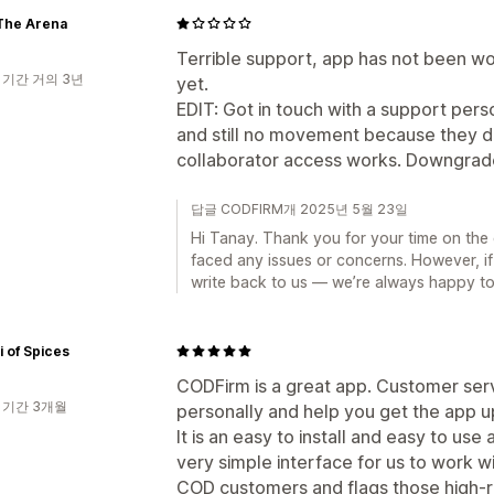
The Arena
Terrible support, app has not been w
 기간 거의 3년
yet.
EDIT: Got in touch with a support pers
and still no movement because they d
collaborator access works. Downgraded
답글 CODFIRM개 2025년 5월 23일
Hi Tanay. Thank you for your time on the c
faced any issues or concerns. However, if
write back to us — we’re always happy t
 of Spices
CODFirm is a great app. Customer serv
 기간 3개월
personally and help you get the app u
It is an easy to install and easy to us
very simple interface for us to work wit
COD customers and flags those high-r