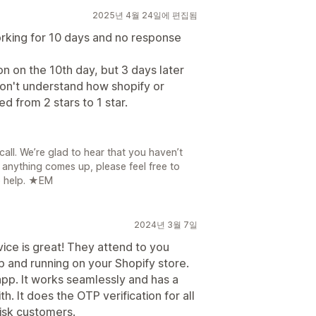
2025년 4월 24일에 편집됨
orking for 10 days and no response
on on the 10th day, but 3 days later
on't understand how shopify or
 from 2 stars to 1 star.
all. We’re glad to hear that you haven’t
 anything comes up, please feel free to
o help. ★EM
2024년 3월 7일
ice is great! They attend to you
p and running on your Shopify store.
e app. It works seamlessly and has a
h. It does the OTP verification for all
isk customers.