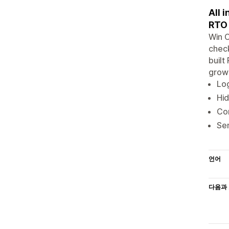
All 
RTO 
Win 
check
built
grow 
Log
Hid
Con
Sen
언어
다음과 