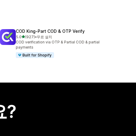
COD King‑Part COD & OTP Verify
별 5개 중
5.0
(927)
•
무료 설치
총 리뷰 927개
COD verification via OTP & Partial COD & partial
payments
Built for Shopify
요?