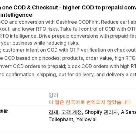
in one COD & Checkout - higher COD to prepaid conv
intelligence
COD and conversion with Cashfree CODFirm. Reduce cart ab
out, and lower RTO risks. Take full control of COD with OTP
 RTO intelligence. Drive prepaid conversions with prepaid-fi
your business while reducing risks.
 customer intent on COD with OTP verification on checkout
e COD based on pincodes, products, order value, high RTO
vert COD orders to prepaid; block COD orders with high RT
d confirmation, shipping, out for delivery, and delivery ale
영어
이 앱은 한국어로 번역되지 않았습니다
호환:
결제
고객 계정
Shopify 관리자
AiSen
Tellephant
Yellow.ai