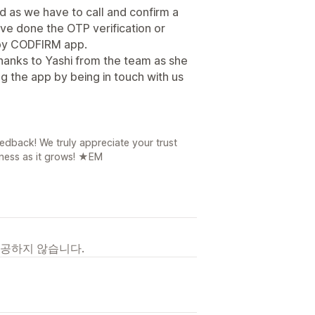
 as we have to call and confirm a
e done the OTP verification or
 by CODFIRM app.
al thanks to Yashi from the team as she
ng the app by being in touch with us
dback! We truly appreciate your trust
iness as it grows! ★EM
제공하지 않습니다.