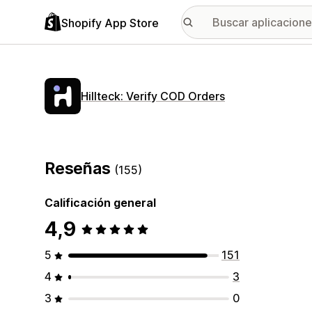
Shopify App Store
Hillteck: Verify COD Orders
Reseñas
(155)
Calificación general
4,9
5
151
4
3
3
0