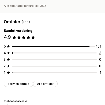
Alle kostnader faktureres i USD.
Omtaler
(155)
Samlet vurdering
4.9
5
151
4
3
3
0
2
0
1
1
Skriv en omtale
Alle omtaler
theheadscarves