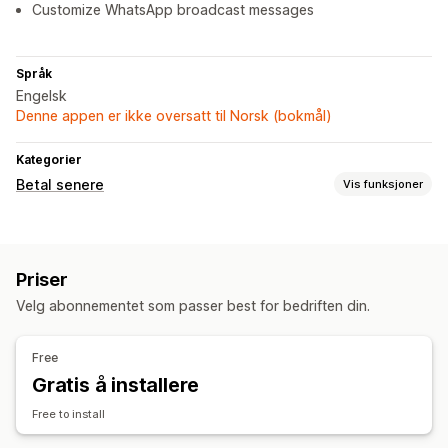
Customize WhatsApp broadcast messages
Språk
Engelsk
Denne appen er ikke oversatt til Norsk (bokmål)
Kategorier
Betal senere
Vis funksjoner
COD-administrasjon
Éngangspassord (OTP)
Telefonbekreftelse
Priser
SMS-bekreftelse
Velg abonnementet som passer best for bedriften din.
Skjematilpasning
Egendefinerte meldinger
Popup-vinduer
Free
Adressevalidering
Gratis å installere
Konvertering og mersalg
Free to install
Kryssalg
Ettklikksbestilling
Gjeninnhenting av handlekurv