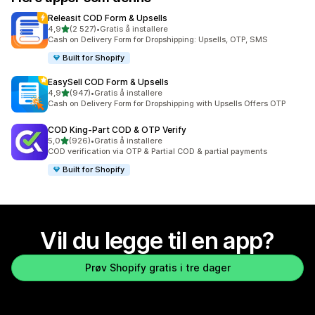
Releasit COD Form & Upsells
av 5 stjerner
4,9
(2 527)
•
Gratis å installere
Totalt 2527 omtaler
Cash on Delivery Form for Dropshipping: Upsells, OTP, SMS
Built for Shopify
EasySell COD Form & Upsells
av 5 stjerner
4,9
(947)
•
Gratis å installere
Totalt 947 omtaler
Cash on Delivery Form for Dropshipping with Upsells Offers OTP
COD King‑Part COD & OTP Verify
av 5 stjerner
5,0
(926)
•
Gratis å installere
Totalt 926 omtaler
COD verification via OTP & Partial COD & partial payments
Built for Shopify
Vil du legge til en app?
Prøv Shopify gratis i tre dager