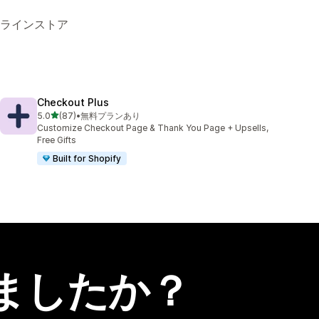
 オンラインストア
Checkout Plus
5つ星中
5.0
(87)
•
無料プランあり
合計レビュー数：87件
Customize Checkout Page & Thank You Page + Upsells,
Free Gifts
Built for Shopify
ましたか？