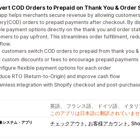
ert COD Orders to Prepaid on Thank You & Order 
app helps merchants secure revenue by allowing customers 
ery(COD) orders to prepaid payments after checkout. By di
ble payment options directly on the thank you and order st
mers to pay upfront. This streamlines order fulfillment, re
flow.
 customers switch COD orders to prepaid from thank you &
t custom discounts or fees to encourage prepaid payments
figure flexible payment options for each order
uce RTO (Return-to-Origin) and improve cash flow
mless integration with Shopify checkout and post-purchas
英語、 フランス語、 ドイツ語、 イタリ
このアプリは日本語に翻訳されていませ
象システム・アプリ
チェックアウト
お客様アカウント
Sh