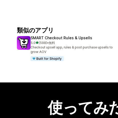
類似のアプリ
SMART Checkout Rules & Upsells
5つ星中
5.0
(598)
•
無料
合計レビュー数：598件
Checkout upsell app, rules & post purchase upsells to
grow AOV
Built for Shopify
使ってみ