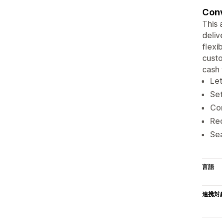
Conv
This 
deliv
flexi
custo
cash 
Let
Se
Con
Red
Sea
言語
連携対