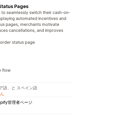
Status Pages
to seamlessly switch their cash-on-
splaying automated incentives and
atus pages, merchants motivate
duces cancellations, and improves
 order status page
e flow
ア語、と スペイン語
ん
opify管理者ページ