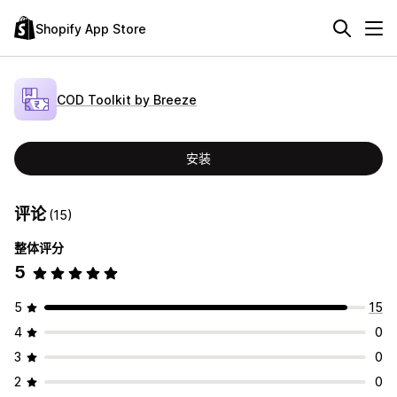
Shopify App Store
COD Toolkit by Breeze
安装
评论
(15)
整体评分
5
5
15
4
0
3
0
2
0