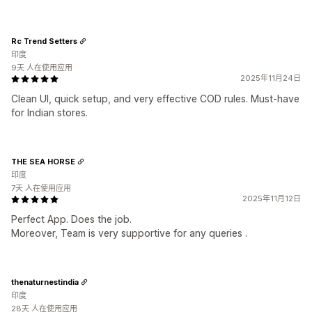
Rc Trend Setters
印度
9天 人在使用应用
2025年11月24日
Clean UI, quick setup, and very effective COD rules. Must-have
for Indian stores.
THE SEA HORSE
印度
7天 人在使用应用
2025年11月12日
Perfect App. Does the job.
Moreover, Team is very supportive for any queries .
thenaturnestindia
印度
28天 人在使用应用