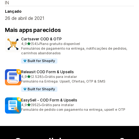
IN
Lançado
26 de abril de 2021
Mais apps parecidos
Cartsaver COD & OTP
de 5 estrelas
4,9
(54)
•
Plano gratuito disponível
54 avaliações ao todo
Formulários de pagamento na entrega, notificações de pedidos,
carrinhos abandonados
Built for Shopify
Releasit COD Form & Upsells
de 5 estrelas
4,9
(2.528)
•
Grátis para instalar
2528 avaliações ao todo
Formulário na Entrega: Upsell, Ofertas, OTP & SMS
Built for Shopify
EasySell ‑ COD Form & Upsells
de 5 estrelas
4,9
(952)
•
Grátis para instalar
952 avaliações ao todo
Formulário de pedido com pagamento na entrega, upsell e OTP