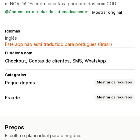
NOVIDADE: cobre uma taxa para pedidos com COD
Contém texto traduzido automaticamente
Mostrar original
Idiomas
inglês
Este app não está traduzido para português (Brasil)
Funciona com
Checkout
Contas de clientes
SMS
WhatsApp
Categorias
Pague depois
Mostrar os recursos
Gestão de pagamentos em dinheiro na entrega
Fraude
Mostrar os recursos
Tarifas personalizadas
Incentivos para pré-pagamento
Tipos de fraude
Prevenção contra fraudes
Senha de uso único (OTP)
Bots
Contas falsas
Pagamentos
Entrega
Confirmação do telefone
Confirmação por SMS
Preços
Ferramentas de prevenção
Personalização de formulários
Escolha o plano ideal para o negócio.
Validação de pedido
Pedido em espera