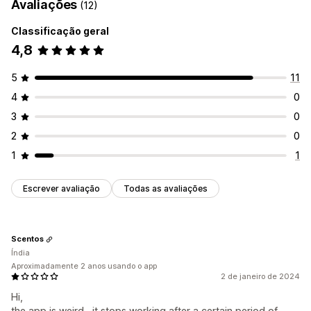
Avaliações
(12)
Classificação geral
4,8
5
11
4
0
3
0
2
0
1
1
Escrever avaliação
Todas as avaliações
Scentos
Índia
Aproximadamente 2 anos usando o app
2 de janeiro de 2024
Hi,
the app is weird , it stops working after a certain period of