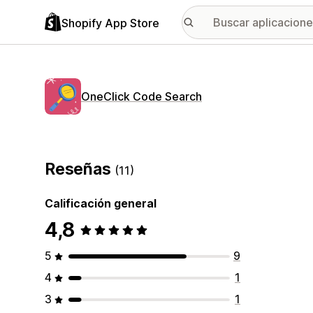
Shopify App Store
OneClick Code Search
Reseñas
(11)
Calificación general
4,8
5
9
4
1
3
1