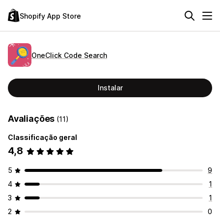
Shopify App Store
OneClick Code Search
Instalar
Avaliações
(11)
Classificação geral
4,8
5
9
4
1
3
1
2
0