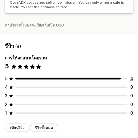
CodeADX podcasters sell on commission. You pay only when a sale is
การชำระเงิน
made. You set the commission rate
การจ่ายเงินผ่านบัตร
ค่าบริการทั้งหมดจะเรียกเก็บเป็น USD
รีวิว
(4)
การให้คะแนนโดยรวม
5
5
4
4
0
3
0
2
0
1
0
เขียนรีวิว
รีวิวทั้งหมด