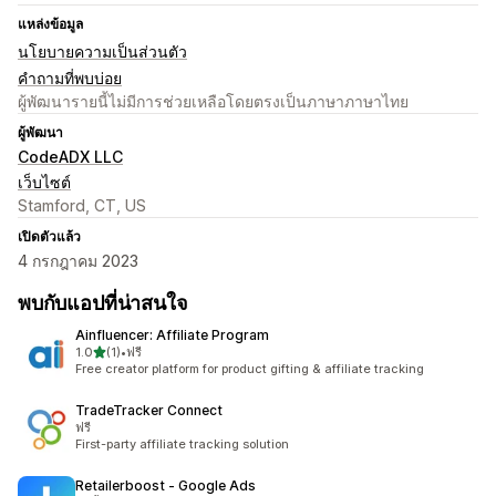
แหล่งข้อมูล
นโยบายความเป็นส่วนตัว
คำถามที่พบบ่อย
ผู้พัฒนารายนี้ไม่มีการช่วยเหลือโดยตรงเป็นภาษาภาษาไทย
ผู้พัฒนา
CodeADX LLC
เว็บไซต์
Stamford, CT, US
เปิดตัวแล้ว
4 กรกฎาคม 2023
พบกับแอปที่น่าสนใจ
Ainfluencer: Affiliate Program
เต็ม 5 ดาว
1.0
(1)
•
ฟรี
ทั้งหมด 1 รีวิว
Free creator platform for product gifting & affiliate tracking
TradeTracker Connect
ฟรี
First-party affiliate tracking solution
Retailerboost ‑ Google Ads