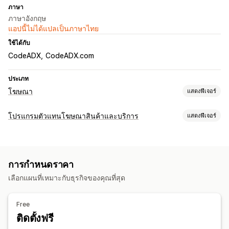
ภาษา
ภาษาอังกฤษ
แอปนี้ไม่ได้แปลเป็นภาษาไทย
ใช้ได้กับ
CodeADX
CodeADX.com
ประเภท
โฆษณา
แสดงฟีเจอร์
การกำหนดเป้าหมาย
โปรแกรมตัวแทนโฆษณาสินค้าและบริการ
แสดงฟีเจอร์
กลุ่มเป้าหมายที่กำหนดเอง
ตัวเลือกค่าคอมมิชชัน
การจัดการแคมเปญ
ค่าคอมมิชชันที่กำหนดเอง
การเพิ่มประสิทธิภาพด้วย AI
การเขียนคำโฆษณาด้วย AI
การกำหนดราคา
การจัดการการแนะนำ
อินฟลูเอ็นเซอร์แลตัวแทนโฆษณาสินค้าและบริการ
เลือกแผนที่เหมาะกับธุรกิจของคุณที่สุด
ส่วนลด
การวิเคราะห์ประสิทธิภาพ
ประสบการณ์ตัวแทนโฆษณาสินค้าและบริการ
Free
แดชบอร์ด
ติดตั้งฟรี
ลิงก์และส่วนลดที่กำหนดเอง