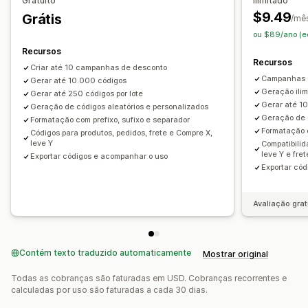
Gratuito
Ilimitado
Código personalizado
Campanhas
Automações
$9.49
Grátis
/mê
ou $89/ano (e
Recursos
Recursos
Criar até 10 campanhas de desconto
Campanhas d
Gerar até 10.000 códigos
Geração ili
Gerar até 250 códigos por lote
Gerar até 10
Geração de códigos aleatórios e personalizados
Geração de 
Formatação com prefixo, sufixo e separador
Formatação c
Códigos para produtos, pedidos, frete e Compre X,
leve Y
Compatibilid
leve Y e fret
Exportar códigos e acompanhar o uso
Exportar có
Avaliação grat
Contém texto traduzido automaticamente
Mostrar original
Todas as cobranças são faturadas em USD. Cobranças recorrentes e
calculadas por uso são faturadas a cada 30 dias.