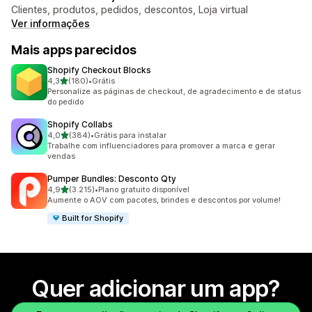
Clientes, produtos, pedidos, descontos, Loja virtual
Ver informações
Mais apps parecidos
Shopify Checkout Blocks
de 5 estrelas
4,3
(180)
•
Grátis
180 avaliações ao todo
Personalize as páginas de checkout, de agradecimento e de status
do pedido
Shopify Collabs
de 5 estrelas
4,0
(384)
•
Grátis para instalar
384 avaliações ao todo
Trabalhe com influenciadores para promover a marca e gerar
vendas
Pumper Bundles: Desconto Qty
de 5 estrelas
4,9
(3.215)
•
Plano gratuito disponível
3215 avaliações ao todo
Aumente o AOV com pacotes, brindes e descontos por volume!
Built for Shopify
Quer adicionar um app?