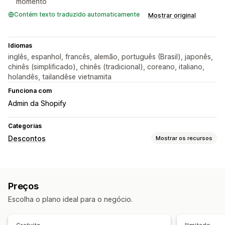
momento
Contém texto traduzido automaticamente
Mostrar original
Idiomas
inglês, espanhol, francês, alemão, português (Brasil), japonês,
chinês (simplificado), chinês (tradicional), coreano, italiano,
holandês, tailandêse vietnamita
Funciona com
Admin da Shopify
Categorias
Descontos
Mostrar os recursos
Tipos de descontos
Códigos de desconto
"Compre um e leve dois"
Preços
Frete grátis
Escolha o plano ideal para o negócio.
Gerenciamento de descontos
Edição em massa
Importação e exportação