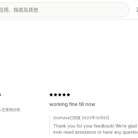
s
working fine till now
 人在使用应用
GroPulse已回复 2025年10月6日
Thank you for your feedback! We’re glad t
ever need assistance or have any question