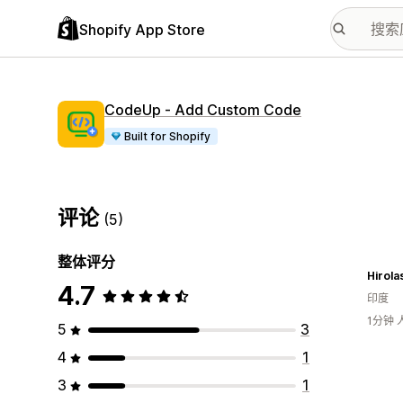
Shopify App Store
CodeUp ‑ Add Custom Code
Built for Shopify
评论
(5)
整体评分
Hirola
4.7
印度
1分钟
5
3
4
1
3
1