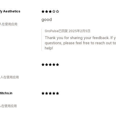
fy Aesthetics
good
 人在使用应用
GroPulse已回复 2025年2月5日
Thank you for sharing your feedback. If 
questions, please feel free to reach out 
help!
钟 人在使用应用
titchs.in
 人在使用应用