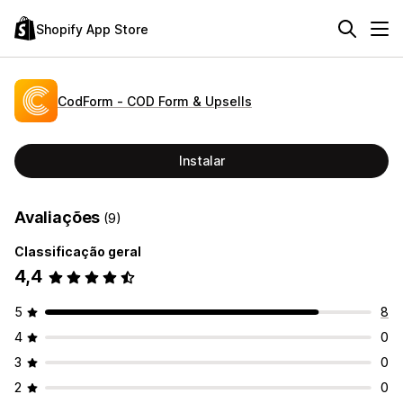
Shopify App Store
CodForm ‑ COD Form & Upsells
Instalar
Avaliações
(9)
Classificação geral
4,4
5
8
4
0
3
0
2
0