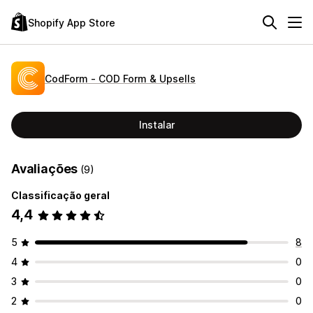
Shopify App Store
CodForm ‑ COD Form & Upsells
Instalar
Avaliações
(9)
Classificação geral
4,4
5
8
4
0
3
0
2
0