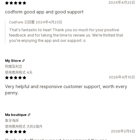
2024年4月22日
codform good app and good support
CodForm 已回覆 2024年4月23日
That's fantastic to hear! Thank you so much for your positive
feedback and for taking the time to review us. We're thrilled that
you're enjoying the app and our support.☺️
My Store
阿爾及利亞
使用應用程式 4天
2026年4月10日
Very helpful and responsive customer support, worth every
penny.
Ma boutique
象牙海岸
使用應用程式 大約2個月
2026年2月5日