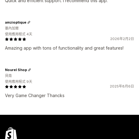
Quick and efficient support. I recommend this app.
amzioptique
塞內加爾
使用應用程式 4天
2026年2月2日
Amazing app with tons of functionality and great features!
Nourel Shop
貝南
使用應用程式 9天
2025年8月6日
Very Game Changer Thancks