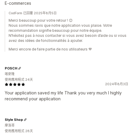
E-commerces
CodForm 已回覆 2025年8月5日
Merci beaucoup pour votre retour ! 😊
Nous sommes ravis que notre application vous plaise. Votre
recommandation signifie beaucoup pour notre équipe.
N’hésitez pas à nous contacter si vous avez besoin d’aide ou si vous
avez des idées de fonctionnalités à ajouter.
Merci encore de faire partie de nos utilisateurs 💙
POSCH
喀麥隆
使用應用程式 24天
2024年8月3日
Your application saved my life Thank you very much I highly
recommend your application
Style Shop
摩洛哥
使用應用程式 28天