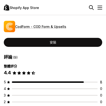
Shopify App Store
CodForm ‑ COD Form & Upsells
安裝
評論
(9)
整體評分
4.4
5
8
4
0
3
0
2
0