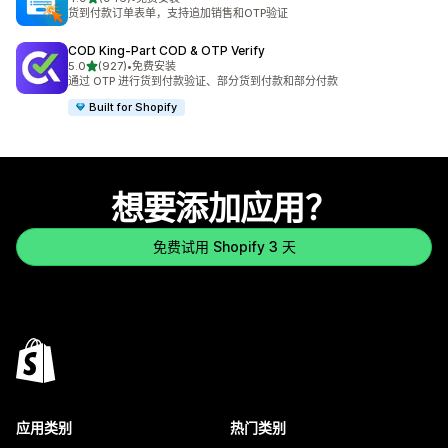
总共 946 条评论
货到付款订单表单，支持追加销售和OTP验证
COD King‑Part COD & OTP Verify
星（满分 5 星）
5.0
(927)
•
免费安装
总共 927 条评论
通过 OTP 进行货到付款验证、部分货到付款和部分付款
Built for Shopify
想要添加应用？
免费试用 Shopify 3 天
应用类别
热门类别