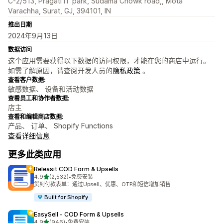
C-2/513, Pragati IT park, Sudama Chowk road,, Mota
Varachha, Surat, GJ, 394101, IN
推出日期
2024年9月13日
数据访问
这个应用需要获得以下数据的访问权限，才能在您的商店中运行。
如需了解原因，请查阅开发人员的
隐私政策
。
查看客户数据:
敏感数据、 设备和活动数据
查看员工和协作者数据:
店主
查看和编辑商店数据:
产品、 订单、 Shopify Functions
查看详细信息
更多此类应用
Releasit COD Form & Upsells
星（满分 5 星）
4.9
(2,532)
•
免费安装
总共 2532 条评论
货到付款表单：通过Upsell、优惠、OTP和短信增加销售
Built for Shopify
EasySell ‑ COD Form & Upsells
星（满分 5 星）
4.9
(946)
•
免费安装