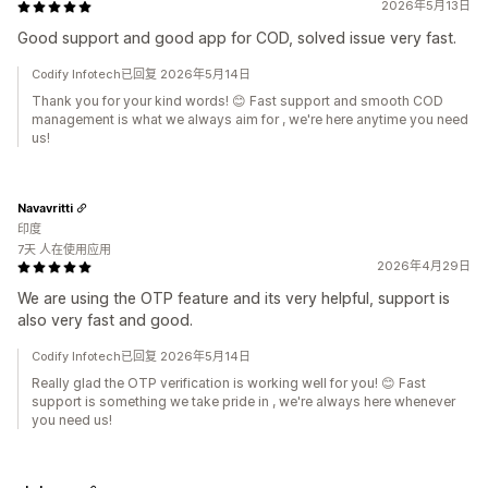
2026年5月13日
Good support and good app for COD, solved issue very fast.
Codify Infotech已回复 2026年5月14日
Thank you for your kind words! 😊 Fast support and smooth COD
management is what we always aim for , we're here anytime you need
us!
Navavritti
印度
7天 人在使用应用
2026年4月29日
We are using the OTP feature and its very helpful, support is
also very fast and good.
Codify Infotech已回复 2026年5月14日
Really glad the OTP verification is working well for you! 😊 Fast
support is something we take pride in , we're always here whenever
you need us!