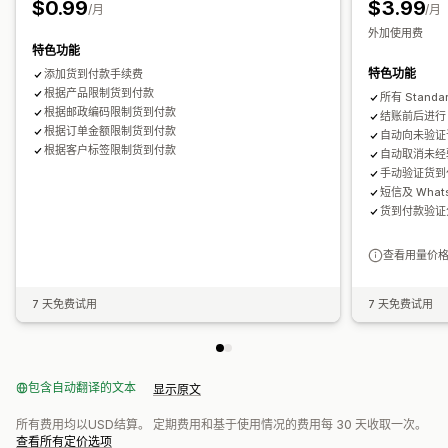
$0.99
$3.99
/月
/月
外加使用费
特色功能
特色功能
添加货到付款手续费
根据产品限制货到付款
所有 Stand
根据邮政编码限制货到付款
结账前后进行 
根据订单金额限制货到付款
自动向未验证
根据客户标签限制货到付款
自动取消未经
手动验证货到
短信及 What
货到付款验证
查看用量价
7 天免费试用
7 天免费试用
包含自动翻译的文本
显示原文
所有费用均以USD结算。 定期费用和基于使用情况的费用每 30 天收取一次。
查看所有定价选项