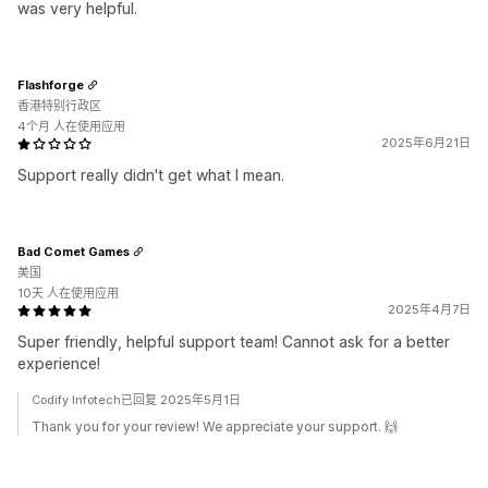
was very helpful.
Flashforge
香港特别行政区
4个月 人在使用应用
2025年6月21日
Support really didn't get what I mean.
Bad Comet Games
美国
10天 人在使用应用
2025年4月7日
Super friendly, helpful support team! Cannot ask for a better
experience!
Codify Infotech已回复 2025年5月1日
Thank you for your review! We appreciate your support. 🙌