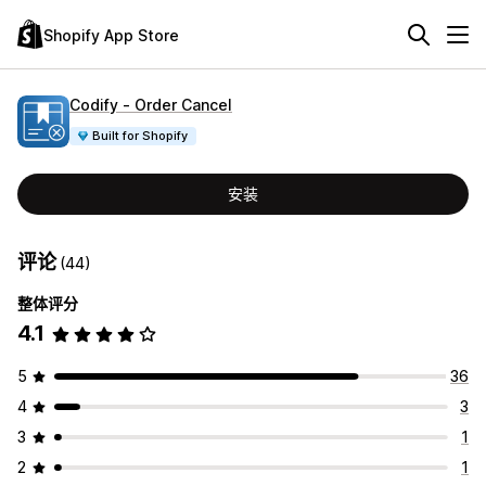
Shopify App Store
Codify ‑ Order Cancel
Built for Shopify
安装
评论
(44)
整体评分
4.1
5
36
4
3
3
1
2
1