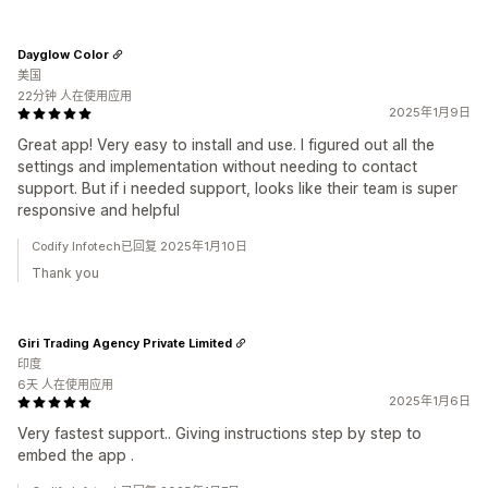
Dayglow Color
美国
22分钟 人在使用应用
2025年1月9日
Great app! Very easy to install and use. I figured out all the
settings and implementation without needing to contact
support. But if i needed support, looks like their team is super
responsive and helpful
Codify Infotech已回复 2025年1月10日
Thank you
Giri Trading Agency Private Limited
印度
6天 人在使用应用
2025年1月6日
Very fastest support.. Giving instructions step by step to
embed the app .