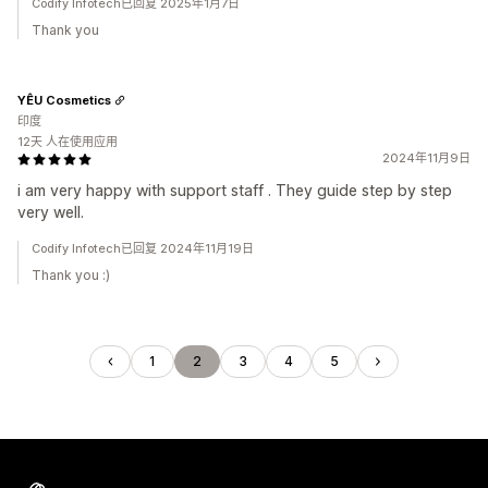
Codify Infotech已回复 2025年1月7日
Thank you
YÊU Cosmetics
印度
12天 人在使用应用
2024年11月9日
i am very happy with support staff . They guide step by step
very well.
Codify Infotech已回复 2024年11月19日
Thank you :)
1
2
3
4
5