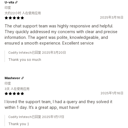
U-vita
印度
大约22小时 人在使用应用
2025年3月18日
The chat support team was highly responsive and helpful.
They quickly addressed my concerns with clear and precise
information. The agent was polite, knowledgeable, and
ensured a smooth experience. Excellent service
Codify Infotech已回复 2025年3月20日
Thank you so much
Mashevor
印度
3天 人在使用应用
2025年1月16日
I loved the support team, I had a query and they solved it
within 1 day. It’s a great app, must have!
Codify Infotech已回复 2025年1月17日
Thank you :)