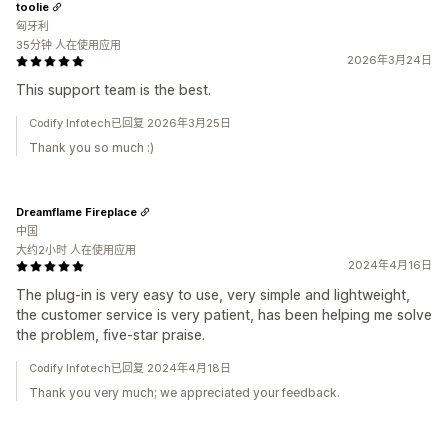
toolie
匈牙利
35分钟 人在使用应用
2026年3月24日
This support team is the best.
Codify Infotech已回复 2026年3月25日
Thank you so much :)
Dreamflame Fireplace
中国
大约2小时 人在使用应用
2024年4月16日
The plug-in is very easy to use, very simple and lightweight,
the customer service is very patient, has been helping me solve
the problem, five-star praise.
Codify Infotech已回复 2024年4月18日
Thank you very much; we appreciated your feedback.