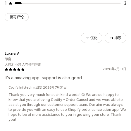
1
3
撰写评论
优化
排序
Luxzra
印度
大约21小时 人在使用应用
2026年7月31日
It's a amazing app, support is also good..
Codify Infotech已回复 2026年7月31日
Thank you very much for such kind words! 😊 We are so happy to
know that you are loving Codify - Order Cancel and we were able to
assist you through our customer support team. Our aim was always
to provide you with an easy to use Shopify order cancelation app. We
hope to be of more assistance to you in growing your store. Thank
you!