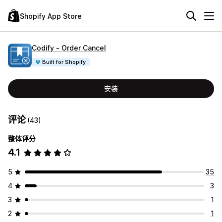
Shopify App Store
Codify ‑ Order Cancel
Built for Shopify
安装
评论
(43)
整体评分
4.1
5
35
4
3
3
1
2
1