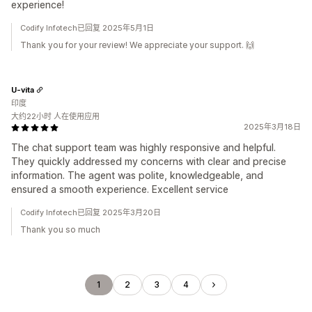
experience!
Codify Infotech已回复 2025年5月1日
Thank you for your review! We appreciate your support. 🙌
U-vita
印度
大约22小时 人在使用应用
2025年3月18日
The chat support team was highly responsive and helpful.
They quickly addressed my concerns with clear and precise
information. The agent was polite, knowledgeable, and
ensured a smooth experience. Excellent service
Codify Infotech已回复 2025年3月20日
Thank you so much
1
2
3
4