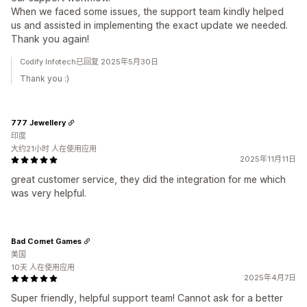
When we faced some issues, the support team kindly helped
us and assisted in implementing the exact update we needed.
Thank you again!
Codify Infotech已回复 2025年5月30日
Thank you :)
777 Jewellery
印度
大约21小时 人在使用应用
2025年11月11日
great customer service, they did the integration for me which
was very helpful.
Bad Comet Games
美国
10天 人在使用应用
2025年4月7日
Super friendly, helpful support team! Cannot ask for a better