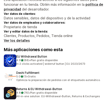
funcionar en tu tienda. Obtén más información en la
política de
privacidad
del desarrollador.
Ver datos de clientes:
Datos sensibles, datos del dispositivo y de la actividad
Ver datos de empleados y colaboradores:
Propietario de tienda
Ver y editar datos de la tienda:
Clientes, Productos, Pedidos, Tienda online
Ver los detalles
Más aplicaciones como esta
EU Withdrawal Button
de 5 estrellas
4.9
(88)
•
Plan gratis disponible
88 reseñas en total
In 2 clicks activated | widerruf button | EU 2023/2673
Deshi Fulfillment
de 5 estrellas
5.0
(1)
•
Gratis
1 reseñas en total
Optimiza la preparación de pedidos con el etiquetado automático.
Returns & EU Withdrawal‑Button
de 5 estrellas
4.8
(76)
•
Plan gratis disponible
76 reseñas en total
All-in-one solution: EU-Withdrawal-Button, Returns & Exchanges