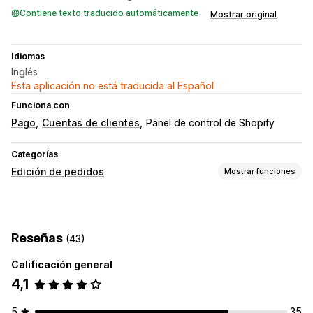
Contiene texto traducido automáticamente
Mostrar original
Idiomas
Inglés
Esta aplicación no está traducida al Español
Funciona con
Pago
Cuentas de clientes
Panel de control de Shopify
Categorías
Edición de pedidos
Mostrar funciones
Actualizaciones de pedidos
Cancelaciones
Reseñas
(43)
Gestión de pedidos
Calificación general
Actualizaciones de estado
Etiquetas
4,1
5
35