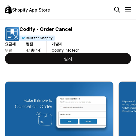
Shopify App Store
Codify ‑ Order Cancel
Built for Shopify
요금제
평점
개발자
무료
4.1
(44)
Codify Infotech
설치