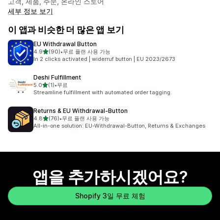
고객, 제품, 주문, 온라인 스토어
세부 정보 보기
이 앱과 비슷한 더 많은 앱 보기
EU Withdrawal Button
별 5개 중
4.9
(90)
•
무료 플랜 사용 가능
총 리뷰 90개
In 2 clicks activated | widerruf button | EU 2023/2673
Deshi Fulfillment
별 5개 중
5.0
(1)
•
무료
총 리뷰 1개
Streamline fulfillment with automated order tagging.
Returns & EU Withdrawal‑Button
별 5개 중
4.8
(76)
•
무료 플랜 사용 가능
총 리뷰 76개
All-in-one solution: EU-Withdrawal-Button, Returns & Exchanges
앱을 추가하시겠어요?
Shopify 3일 무료 체험