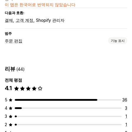
이 앱은 한국어로 번역되지 않았습니다
다음과 호환:
결제
고객 계정
Shopify 관리자
범주
주문 편집
기능 표시
주문 업데이트
취소
리뷰
(44)
주문 관리
전체 평점
상태 업데이트
태그 지정
4.1
5
36
4
3
3
1
2
1