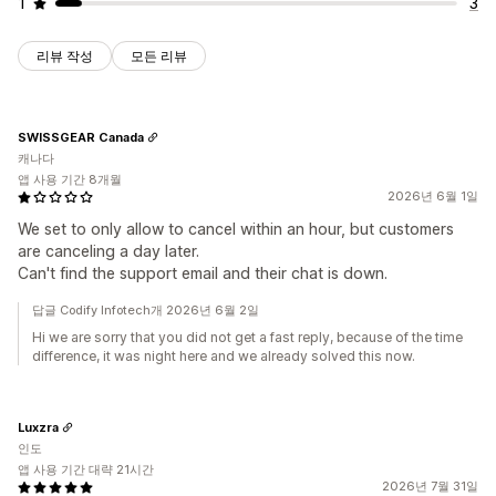
1
3
리뷰 작성
모든 리뷰
SWISSGEAR Canada
캐나다
앱 사용 기간 8개월
2026년 6월 1일
We set to only allow to cancel within an hour, but customers
are canceling a day later.
Can't find the support email and their chat is down.
답글 Codify Infotech개 2026년 6월 2일
Hi we are sorry that you did not get a fast reply, because of the time
difference, it was night here and we already solved this now.
Luxzra
인도
앱 사용 기간 대략 21시간
2026년 7월 31일