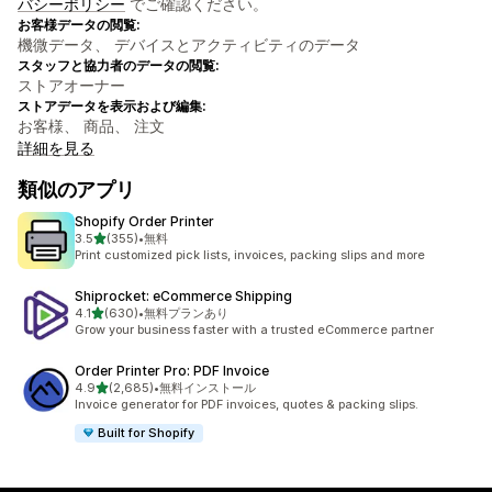
バシーポリシー
でご確認ください。
お客様データの閲覧:
機微データ、 デバイスとアクティビティのデータ
スタッフと協力者のデータの閲覧:
ストアオーナー
ストアデータを表示および編集:
お客様、 商品、 注文
詳細を見る
類似のアプリ
Shopify Order Printer
5つ星中
3.5
(355)
•
無料
合計レビュー数：355件
Print customized pick lists, invoices, packing slips and more
Shiprocket: eCommerce Shipping
5つ星中
4.1
(630)
•
無料プランあり
合計レビュー数：630件
Grow your business faster with a trusted eCommerce partner
Order Printer Pro: PDF Invoice
5つ星中
4.9
(2,685)
•
無料インストール
合計レビュー数：2685件
Invoice generator for PDF invoices, quotes & packing slips.
Built for Shopify