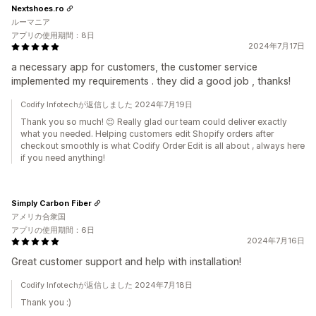
Nextshoes.ro
ルーマニア
アプリの使用期間：8日
2024年7月17日
a necessary app for customers, the customer service
implemented my requirements . they did a good job , thanks!
Codify Infotechが返信しました 2024年7月19日
Thank you so much! 😊 Really glad our team could deliver exactly
what you needed. Helping customers edit Shopify orders after
checkout smoothly is what Codify Order Edit is all about , always here
if you need anything!
Simply Carbon Fiber
アメリカ合衆国
アプリの使用期間：6日
2024年7月16日
Great customer support and help with installation!
Codify Infotechが返信しました 2024年7月18日
Thank you :)