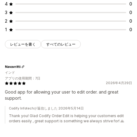
4
0
3
0
2
0
1
0
レビューを書く
すべてのレビュー
Navavritti
インド
アプリの使用期間：7日
2026年4月29日
Good app for allowing your user to edit order. and great
support.
Codify Infotechが返信しました 2026年5月14日
Thank you! Glad Codify Order Edit is helping your customers edit
orders easily , great support is something we always strive for! 🙏