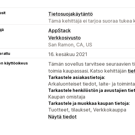
sit
Tietosuojakäytäntö
Tämä kehittäjä ei tarjoa suoraa tukea k
äjä
AppStack
Verkkosivusto
San Ramon, CA, US
erattu
16. kesäkuu 2021
en käyttöoikeus
Tämän sovellus tarvitsee seuraavien ti
toimia kaupassasi. Katso kehittäjän
tie
Tarkastele asiakastietoja:
Arkaluonteiset tiedot, laite- ja toimint
Tarkastele henkilöstön ja avustajien tiet
Kaupan omistaja
Tarkastele ja muokkaa kaupan tietoja:
Tuotteet, tilaukset, Verkkokauppa
Näytä tiedot