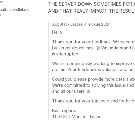
ko
THE SERVER DOWN SOMETIMES FOR A
autta sovelluksen
AND THAT REALY IMPACT THE RESUL
ä
AppStack vastasi 4. elokuu 2024
Hello ,
Thank you for your feedback. We sincere
by server downtimes. 😔 We understand ho
is interrupted.
We are continuously working to improve ou
uptime. Your feedback is valuable and he
Could you please provide more details 
We're committed to solving this issue an
and all our users. 💪
Thank you for your patience and for help
Best regards,
The COD Monster Team