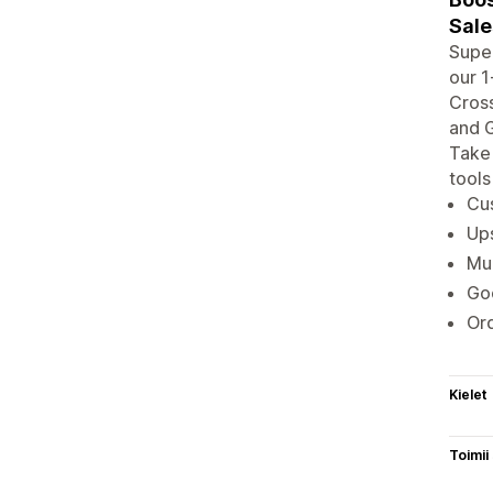
Sale
Super
our 1
Cross
and G
Take 
tools
Cus
Ups
Mul
Goo
Ord
Kielet
Toimii