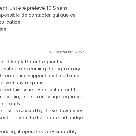
ent. J’ai été prélevé 19 $ sans
 impossible de contacter qui que ce
plication.
ion.
24. marraskuu 2024
er. The platform frequently
s sales from coming through on my
ried contacting support multiple times
eceived any response.
e faced this issue. I’ve reached out to
ce again, I sent a message regarding
 no reply.
the losses caused by these downtimes
cost or even the Facebook ad budget
working, it operates very smoothly,