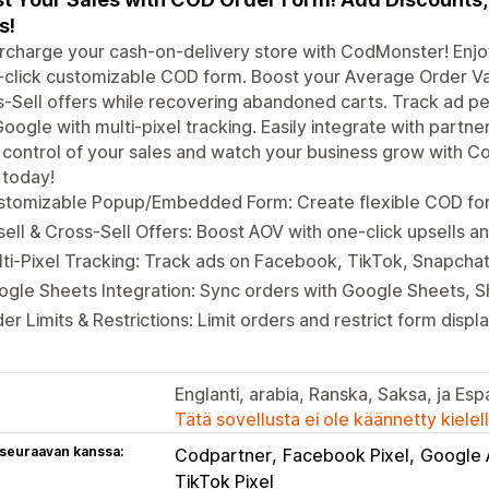
s!
charge your cash-on-delivery store with CodMonster! Enjo
-click customizable COD form. Boost your Average Order V
-Sell offers while recovering abandoned carts. Track ad 
oogle with multi-pixel tracking. Easily integrate with par
control of your sales and watch your business grow with Co
 today!
tomizable Popup/Embedded Form: Create flexible COD forms
ell & Cross-Sell Offers: Boost AOV with one-click upsells an
ti-Pixel Tracking: Track ads on Facebook, TikTok, Snapcha
gle Sheets Integration: Sync orders with Google Sheets, S
er Limits & Restrictions: Limit orders and restrict form displ
Englanti, arabia, Ranska, Saksa, ja Esp
Tätä sovellusta ei ole käännetty kiele
 seuraavan kanssa:
Codpartner
Facebook Pixel
Google 
TikTok Pixel