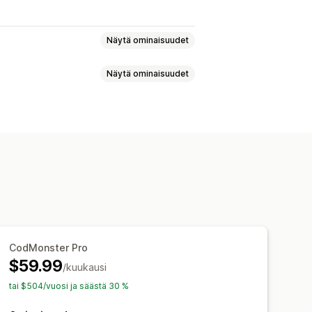
Näytä ominaisuudet
 maksujen hallinnointi
Näytä ominaisuudet
Puhelinvahvistus
Tilausten vienti
moitukset
Rekisteröitymiset
utetut painikkeet
ut viestit
Ponnahdusilmoitukset
Mukautetut kentät
avaScript
Sulautetut lomakkeet
llä klikkauksella
n jälkeiset lisämyynnit
CodMonster Pro
d
Lomakkeen rajoitukset
$59.99
/kuukausi
tai $504/vuosi ja säästä 30 %