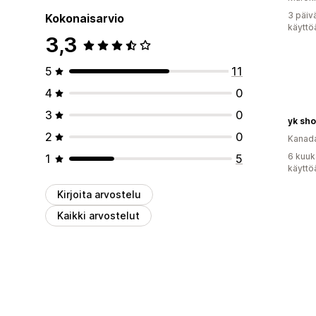
3 päiv
Kokonaisarvio
käyttö
3,3
5
11
4
0
3
0
yk sh
2
0
Kanad
6 kuuk
1
5
käyttö
Kirjoita arvostelu
Kaikki arvostelut