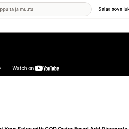
Selaa sovellu
elykuvagalleria
t Your Sales with COD Order Form! Add Discounts,