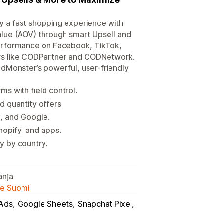
y a fast shopping experience with
alue (AOV) through smart Upsell and
performance on Facebook, TikTok,
tners like CODPartner and CODNetwork.
dMonster’s powerful, user-friendly
 with field control.
d quantity offers
t, and Google.
hopify, and apps.
ay by country.
anja
lle Suomi
Ads
Google Sheets
Snapchat Pixel