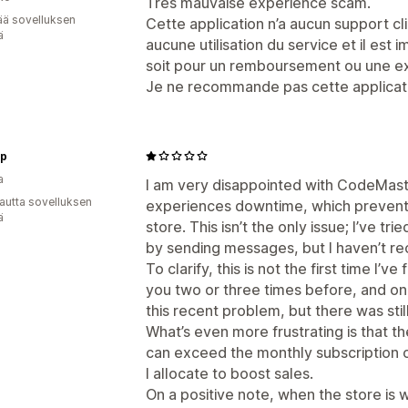
Très mauvaise expérience scam.
ää sovelluksen
Cette application n’a aucun support cli
ä
aucune utilisation du service et il est
soit pour un remboursement ou une ex
Je ne recommande pas cette applicat
op
a
I am very disappointed with CodeMast
autta sovelluksen
experiences downtime, which prevent
ä
store. This isn’t the only issue; I’ve t
by sending messages, but I haven’t r
To clarify, this is not the first time I’v
you two or three times before, and on
this recent problem, but there was still
What’s even more frustrating is that 
can exceed the monthly subscription 
I allocate to boost sales.
On a positive note, when the store is 