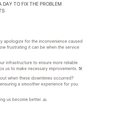
 DAY TO FIX THE PROBLEM
TS
ly apologize for the inconvenience caused
w frustrating it can be when the service
r infrastructure to ensure more reliable
lps us to make necessary improvements. 🛠️
about when these downtimes occurred?
d ensuring a smoother experience for you
ing us become better. 🙏