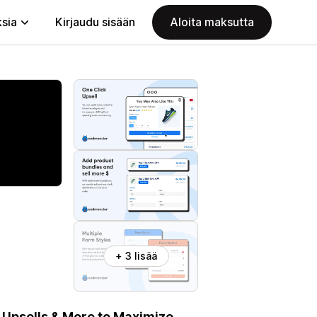
ksia
Kirjaudu sisään
Aloita maksutta
+ 3 lisää
 Upsells & More to Maximize