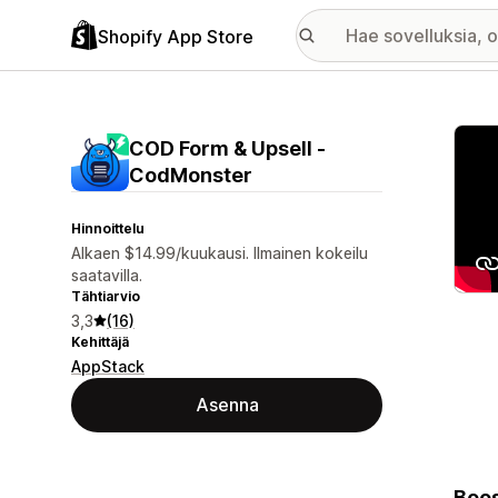
Shopify App Store
Esitt
COD Form & Upsell ‑
CodMonster
Hinnoittelu
Alkaen $14.99/kuukausi. Ilmainen kokeilu
saatavilla.
Tähtiarvio
3,3
(16)
Kehittäjä
AppStack
Asenna
Boos