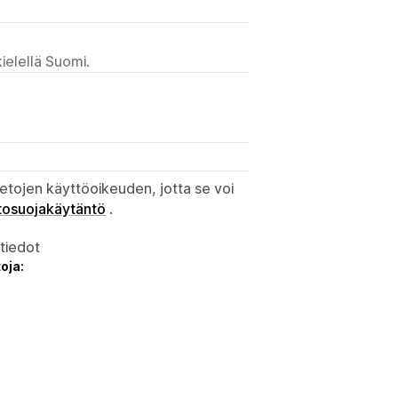
ielellä Suomi.
etojen käyttöoikeuden, jotta se voi
tosuojakäytäntö
.
atiedot
oja: