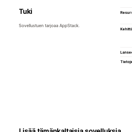
Tuki
Resurs
Sovellustuen tarjoaa AppStack.
Kehitt
Lanse
Tietoj
Lisää tämänkaltaisia sovelluksia