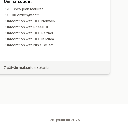
Ominaisuudet
All Grow plan features
5000 orders/month
Integration with CODNetwork
Integration with PriceCOD
Integration with CODPartner
Integration with CODInAfrica
Integration with Ninja Sellers
7 päivän maksuton kokeilu
26. joulukuu 2025