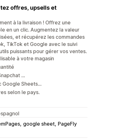
ez offres, upsells et
ent à la livraison ! Offrez une
e en un clic. Augmentez la valeur
oisées, et récupérez les commandes
, TikTok et Google avec le suivi
tils puissants pour gérer vos ventes.
isable à votre magasin
uantité
Snapchat ...
 Google Sheets...
es selon le pays.
 espagnol
emPages
google sheet
PageFly