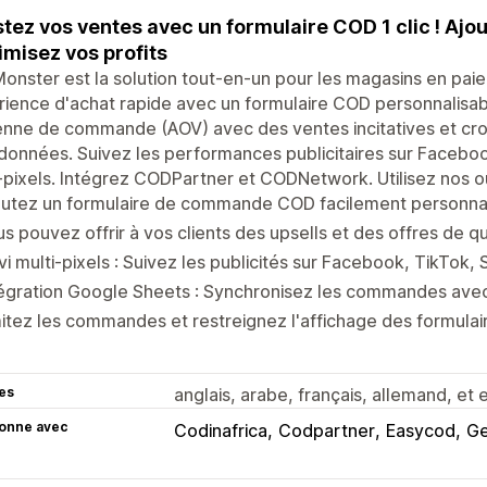
tez vos ventes avec un formulaire COD 1 clic ! Ajout
misez vos profits
nster est la solution tout-en-un pour les magasins en paiem
ience d'achat rapide avec un formulaire COD personnalisabl
nne de commande (AOV) avec des ventes incitatives et cr
onnées. Suivez les performances publicitaires sur Facebook
-pixels. Intégrez CODPartner et CODNetwork. Utilisez nos ou
outez un formulaire de commande COD facilement personnal
s pouvez offrir à vos clients des upsells et des offres de q
vi multi-pixels : Suivez les publicités sur Facebook, TikTok, 
égration Google Sheets : Synchronisez les commandes avec
itez les commandes et restreignez l'affichage des formulair
es
anglais, arabe, français, allemand, et
ionne avec
Codinafrica
Codpartner
Easycod
G