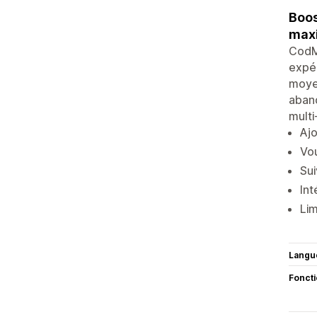
Boos
maxi
CodMo
expér
moye
aband
multi
Aj
Vou
Sui
Int
Lim
Langu
Fonct