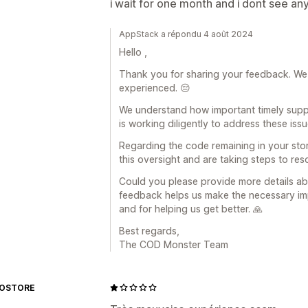
i wait for one month and i dont see a
AppStack a répondu 4 août 2024
Hello ,
Thank you for sharing your feedback. We 
experienced. 😔
We understand how important timely suppo
is working diligently to address these iss
Regarding the code remaining in your store
this oversight and are taking steps to reso
Could you please provide more details a
feedback helps us make the necessary im
and for helping us get better. 🙏
Best regards,
The COD Monster Team
OSTORE