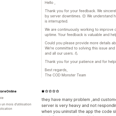
Hello ,
Thank you for your feedback. We sincere
by server downtimes. 😔 We understand ho
is interrupted.
We are continuously working to improve ou
uptime. Your feedback is valuable and he
Could you please provide more details 
We're committed to solving this issue an
and all our users. 💪
Thank you for your patience and for help
Best regards,
The COD Monster Team
toreOnline
ie
they have many problem ,and customer
 un mois d’utilisation
server is very heavy and not respondi
plication
when you uninstall the app the code si