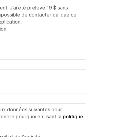
ent. J’ai été prélevé 19 $ sans
 impossible de contacter qui que ce
plication.
ion.
 aux données suivantes pour
endre pourquoi en lisant la
politique
l et de l’activité