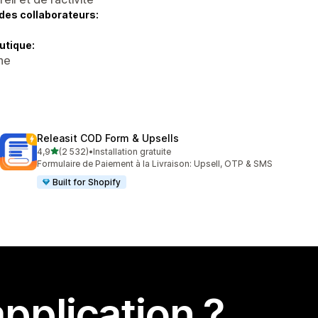
des collaborateurs:
utique:
ne
Releasit COD Form & Upsells
étoile(s) sur 5
4,9
(2 532)
•
Installation gratuite
2532 avis au total
Formulaire de Paiement à la Livraison: Upsell, OTP & SMS
Built for Shopify
pplication ?