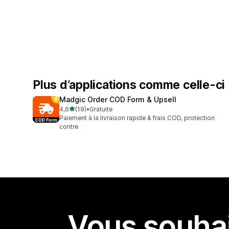
Plus d’applications comme celle-ci
Madgic Order COD Form & Upsell
étoile(s) sur 5
4,6
(19)
•
Gratuite
19 avis au total
Paiement à la livraison rapide & frais COD, protection
contre
Vous souhai