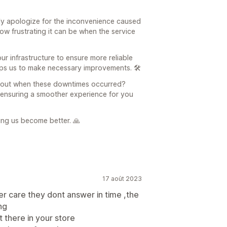
ly apologize for the inconvenience caused
w frustrating it can be when the service
r infrastructure to ensure more reliable
lps us to make necessary improvements. 🛠️
about when these downtimes occurred?
d ensuring a smoother experience for you
ing us become better. 🙏
17 août 2023
 care they dont answer in time ,the
ng
t there in your store