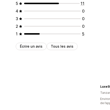
5
11
4
0
3
0
2
0
1
5
Écrire un avis
Tous les avis
LuxeS
Tanzan
Environ
de l’ap