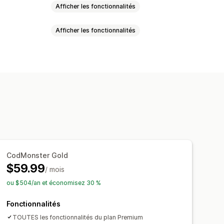
Afficher les fonctionnalités
Afficher les fonctionnalités
fraude
Confirmation par téléphone
egistrements
eur
Boutons personnalisés
ser
Police et couleur
ges personnalisés
Pop-ups
lisées
JavaScript personnalisé
 en un clic
CodMonster Gold
ation des données
Tableau de bord
$59.99
/ mois
vi des statuts
Historique
après-achat
Suivi de pixel
ou $504/an et économisez 30 %
Fonctionnalités
TOUTES les fonctionnalités du plan Premium