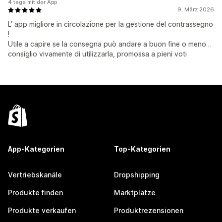
4 tage mit der App
9. März 2026
L’ app migliore in circolazione per la gestione del contrassegno
!
Utile a capire se la consegna può andare a buon fine o meno…
consiglio vivamente di utilizzarla, promossa a pieni voti
App-Kategorien
Top-Kategorien
Vertriebskanäle
Dropshipping
Produkte finden
Marktplätze
Produkte verkaufen
Produktrezensionen