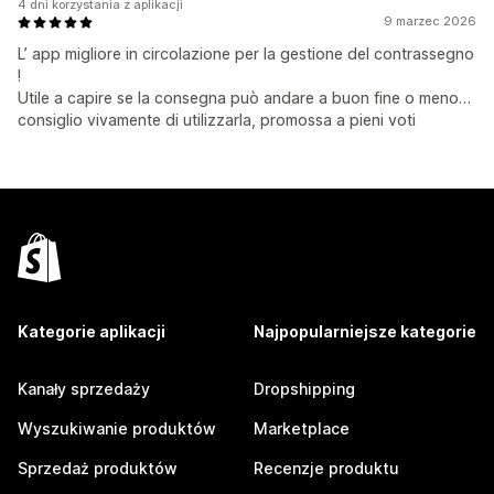
4 dni korzystania z aplikacji
9 marzec 2026
L’ app migliore in circolazione per la gestione del contrassegno
!
Utile a capire se la consegna può andare a buon fine o meno…
consiglio vivamente di utilizzarla, promossa a pieni voti
Kategorie aplikacji
Najpopularniejsze kategorie
Kanały sprzedaży
Dropshipping
Wyszukiwanie produktów
Marketplace
Sprzedaż produktów
Recenzje produktu