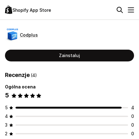
Shopify App Store
Codplus
Zainstaluj
Recenzje
(4)
Ogólna ocena
5
5
4
4
0
3
0
2
0