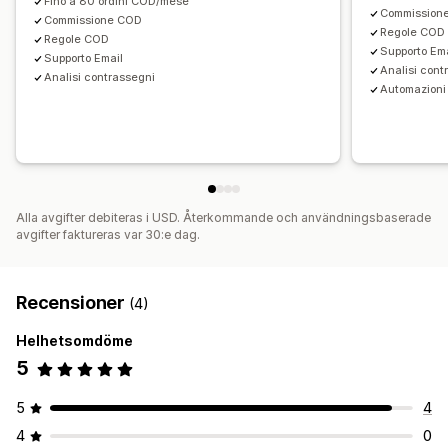
Fino a 80 ordini COD/mese
Commission
Commissione COD
Regole COD
Regole COD
Supporto Em
Supporto Email
Analisi cont
Analisi contrassegni
Automazioni
Alla avgifter debiteras i USD. Återkommande och användningsbaserade
avgifter faktureras var 30:e dag.
Recensioner
(4)
Helhetsomdöme
5
5
4
4
0