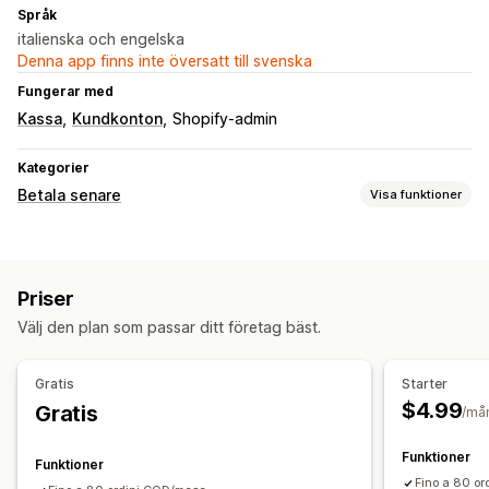
Språk
italienska och engelska
Denna app finns inte översatt till svenska
Fungerar med
Kassa
Kundkonton
Shopify-admin
Kategorier
Betala senare
Visa funktioner
Hantering av betalning vid leverans
Anpassade avgifter
Dölj betalningstyp
Priser
Byt namn på betalningstyper
Förebyggande av bedrägerier
Välj den plan som passar ditt företag bäst.
Formuläranpassning
Anpassade knappar
Inbäddade formulär
Gratis
Starter
Leveransalternativ
$4.99
Gratis
/må
Funktioner
Funktioner
Fino a 80 o