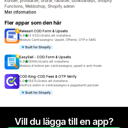
Kunder, produkter, ordrar, rabatter, butiksanalys, Shopify
Functions, Webbshop, Shopify admin
Mer information
Fler appar som den här
Releasit COD Form & Upsells
av 5 stjärnor
4,9
(2 532)
•
Gratis att installera
2532 recensioner totalt
Modulo Contrassegno: Upsell, Offerte, OTP e SMS
Built for Shopify
EasySell ‑ COD Form & Upsells
av 5 stjärnor
4,9
(946)
•
Gratis att installera
946 recensioner totalt
Modulo d'ordine per contrassegno, upsell e anti-frode
COD King‑COD Fees & OTP Verify
av 5 stjärnor
5,0
(927)
•
Gratis att installera
927 recensioner totalt
Verifica ordini in contrassegno e pagamenti parziali
Built for Shopify
Vill du lägga till en app?