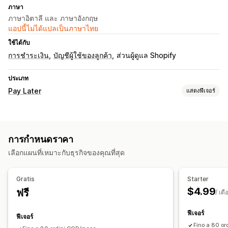
ภาษา
ภาษาอิตาลี และ ภาษาอังกฤษ
แอปนี้ไม่ได้แปลเป็นภาษาไทย
ใช้ได้กับ
การชำระเงิน
บัญชีผู้ใช้ของลูกค้า
ส่วนผู้ดูแล Shopify
ประเภท
Pay Later
แสดงฟีเจอร์
การจัดการ COD
ค่าธรรมเนียมที่กำหนดเอง
ซ่อนประเภทการชำระเงิน
การกำหนดราคา
เปลี่ยนชื่อประเภทการชำระเงิน
การป้องกันการฉ้อโกง
เลือกแผนที่เหมาะกับธุรกิจของคุณที่สุด
การปรับแต่งแบบฟอร์ม
ปุ่มที่กำหนดเอง
แบบฟอร์มที่ฝัง
ตัวเลือกการจัดส่ง
Gratis
Starter
$4.99
ฟรี
/ เดื
ฟีเจอร์
ฟีเจอร์
Fino a 80 o