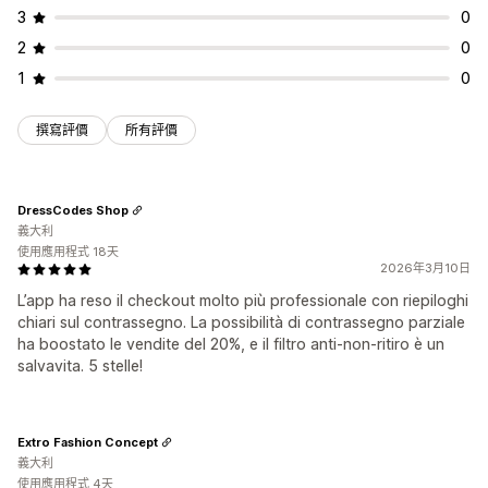
3
0
2
0
1
0
撰寫評價
所有評價
DressCodes Shop
義大利
使用應用程式 18天
2026年3月10日
L’app ha reso il checkout molto più professionale con riepiloghi
chiari sul contrassegno. La possibilità di contrassegno parziale
ha boostato le vendite del 20%, e il filtro anti-non-ritiro è un
salvavita. 5 stelle!
Extro Fashion Concept
義大利
使用應用程式 4天