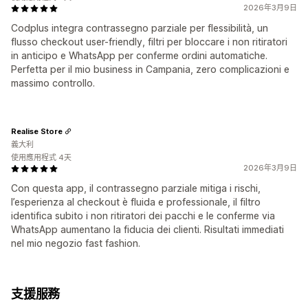
2026年3月9日
Codplus integra contrassegno parziale per flessibilità, un
flusso checkout user-friendly, filtri per bloccare i non ritiratori
in anticipo e WhatsApp per conferme ordini automatiche.
Perfetta per il mio business in Campania, zero complicazioni e
massimo controllo.
Realise Store
義大利
使用應用程式 4天
2026年3月9日
Con questa app, il contrassegno parziale mitiga i rischi,
l’esperienza al checkout è fluida e professionale, il filtro
identifica subito i non ritiratori dei pacchi e le conferme via
WhatsApp aumentano la fiducia dei clienti. Risultati immediati
nel mio negozio fast fashion.
支援服務