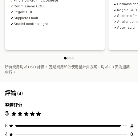
Fino a 80 ordini COD/mese
Commission
Commissione COD
Regole COD
Regole COD
Supporto Em
Supporto Email
Analisi cont
Analisi contrassegni
Automazioni
所有費用均以 USD 計價。 定期費用和依使用量計費方案，均以 30 天為週期
收費。
評論
(4)
整體評分
5
5
4
4
0