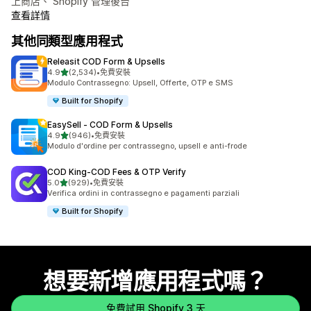
上商店、 Shopify 管理後台
查看詳情
其他同類型應用程式
Releasit COD Form & Upsells
滿分 5 顆星
4.9
(2,534)
•
免費安裝
共有 2534 則評價
Modulo Contrassegno: Upsell, Offerte, OTP e SMS
Built for Shopify
EasySell ‑ COD Form & Upsells
滿分 5 顆星
4.9
(946)
•
免費安裝
共有 946 則評價
Modulo d'ordine per contrassegno, upsell e anti-frode
COD King‑COD Fees & OTP Verify
滿分 5 顆星
5.0
(929)
•
免費安裝
共有 929 則評價
Verifica ordini in contrassegno e pagamenti parziali
Built for Shopify
想要新增應用程式嗎？
免費試用 Shopify 3 天