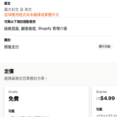
語言
義大利文 及 英文
這項應用程式尚未翻譯成繁體中文
可與以下項目搭配使用
結帳頁面
顧客帳號
Shopify 管理介面
類別
稍後支付
顯示功能
貨到付款 (COD) 管理
自訂費用
隱藏付款類型
重新命名付款類型
詐騙預防
定價
表單自訂內容
選擇最適合您業務的方案。
自訂按鈕
嵌入式表單
運送選項
Gratis
Starter
$4.99
免費
/月
功能
功能
Fino a 80 o