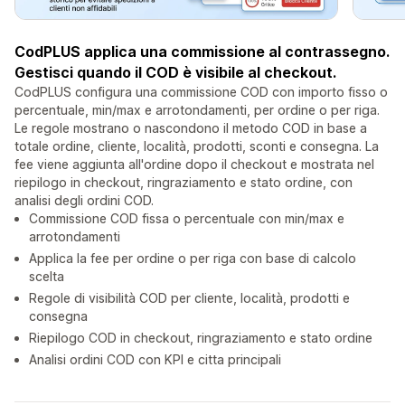
CodPLUS applica una commissione al contrassegno.
Gestisci quando il COD è visibile al checkout.
CodPLUS configura una commissione COD con importo fisso o
percentuale, min/max e arrotondamenti, per ordine o per riga.
Le regole mostrano o nascondono il metodo COD in base a
totale ordine, cliente, località, prodotti, sconti e consegna. La
fee viene aggiunta all'ordine dopo il checkout e mostrata nel
riepilogo in checkout, ringraziamento e stato ordine, con
analisi degli ordini COD.
Commissione COD fissa o percentuale con min/max e
arrotondamenti
Applica la fee per ordine o per riga con base di calcolo
scelta
Regole di visibilità COD per cliente, località, prodotti e
consegna
Riepilogo COD in checkout, ringraziamento e stato ordine
Analisi ordini COD con KPI e citta principali