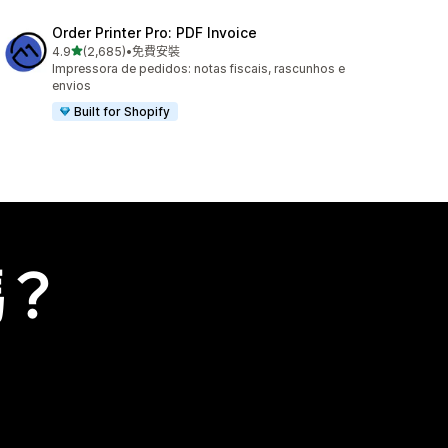
Order Printer Pro: PDF Invoice
滿分 5 顆星
4.9
(2,685)
•
免費安裝
共有 2685 則評價
Impressora de pedidos: notas fiscais, rascunhos e
envios
Built for Shopify
嗎？