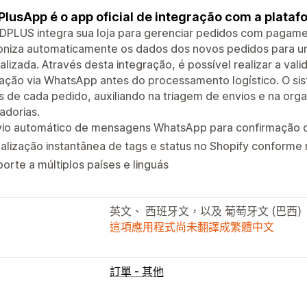
lusApp é o app oficial de integração com a plat
PLUS integra sua loja para gerenciar pedidos com pagamen
roniza automaticamente os dados dos novos pedidos para u
alizada. Através desta integração, é possível realizar a va
sação via WhatsApp antes do processamento logístico. O 
s de cada pedido, auxiliando na triagem de envios e na org
adorias.
vio automático de mensagens WhatsApp para confirmação 
alização instantânea de tags e status no Shopify conforme 
orte a múltiplos países e linguás
英文、 西班牙文，以及 葡萄牙文 (巴西)
這項應用程式尚未翻譯成繁體中文
訂單 - 其他