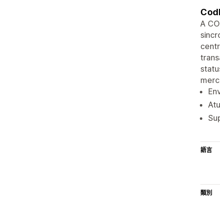
CodP
A COD
sinc
centr
tran
statu
merc
En
Atu
Sup
語言
類別