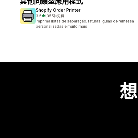
其他同類型應用程式
Shopify Order Printer
滿分 5 顆星
3.5
(355)
•
免費
共有 355 則評價
Imprima listas de separação, faturas, guias de remessa
personalizadas e muito mais
想