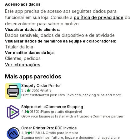
Acesso aos dados
Este app precisa de acesso aos seguintes dados para
funcionar em sua loja. Consulte a
política de privacidade
do
desenvolvedor para saber o motivo.
Visualizar dados de clientes:
Dados sensíveis, dados de dispositivo e de atividade
Visualizar dados de membros da equipe e colaboradores:
Titular da loja
Ver e editar dados da loja:
Clientes, pedidos
Ver informações
Mais apps parecidos
Shopify Order Printer
de 5 estrelas
3,5
(355)
•
Grátis
355 avaliações ao todo
Print customized pick lists, invoices, packing slips and more
Shiprocket: eCommerce Shipping
de 5 estrelas
4,1
(630)
•
Plano gratuito disponível
630 avaliações ao todo
Grow your business faster with a trusted eCommerce partner
Order Printer Pro: PDF Invoice
de 5 estrelas
4,9
(2.684)
•
Grátis para instalar
2684 avaliações ao todo
Stampa ordini per fatture, bozze e documenti di spedizione