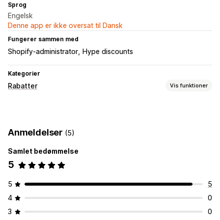
Sprog
Engelsk
Denne app er ikke oversat til Dansk
Fungerer sammen med
Shopify-administrator
Hype discounts
Kategorier
Rabatter
Vis funktioner
Rabattyper
Rabatkoder
Masserabatter
Anmeldelser
(5)
Administration af rabatter
Samlet bedømmelse
Masseredigering
5
5
5
4
0
3
0