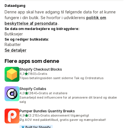
Dataadgang
Denne app skal have adgang til følgende data for at kunne
fungere i din butik. Se hvorfor i udviklerens
politik om
beskyttelse af persondata
.
Se data om medarbejdere og bidragydere:
Butiksejer
Se og rediger butiksdata:
Rabatter
Se detaljer
Flere apps som denne
Shopify Checkout Blocks
ud af 5 stjerner
4,3
(180)
•
Gratis
180 anmeldelser i alt
Tilpas betalingssiden samt siderne Tak og Ordrestatus
Shopify Collabs
ud af 5 stjerner
4,0
(384)
•
Gratis at installere
384 anmeldelser i alt
Samarbejd med influencere for at promovere dit brand og skabe
salg
Pumper Bundles Quantity Breaks
ud af 5 stjerner
4,9
(3.215)
•
Gratis abonnement tilgængeligt
3215 anmeldelser i alt
Øg AOV med pakketilbud, gratis gaver og mængderabat!
Built for Shopify