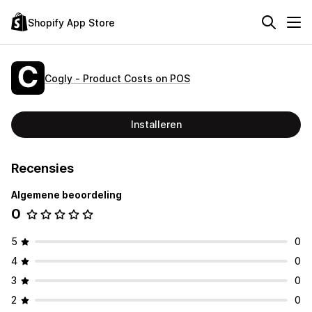
Shopify App Store
Cogly ‑ Product Costs on POS
Installeren
Recensies
Algemene beoordeling
0
5
0
4
0
3
0
2
0