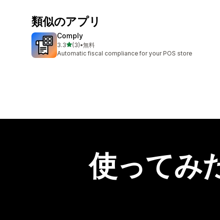
類似のアプリ
Comply
5つ星中
3.3
(3)
•
無料
合計レビュー数：3件
Automatic fiscal compliance for your POS store
使ってみ