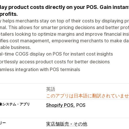
lay product costs directly on your POS. Gain instant
profits.
 helps merchants stay on top of their costs by displaying 
nal. This allows for smarter pricing decisions and better profi
etailers looking to optimize margins and improve financial ins
lifies cost management, empowering merchants to make dat
table business.
l-time COGS display on POS for instant cost insights
ortlessly access product costs for better decisions
mless integration with POS terminals
英語
このアプリは日本語に翻訳されていませ
象システム・アプリ
Shopify POS
POS
リー
実店舗販売 - その他