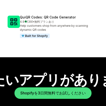
QuiQR Codes: QR Code Generator
5つ星中
4.9
(39)
•
無料プランあり
合計レビュー数：39件
Help customers shop from anywhere by scanning
dynamic QR codes
Built for Shopify
たいアプリがあり
Shopifyを3日間無料でお試しください