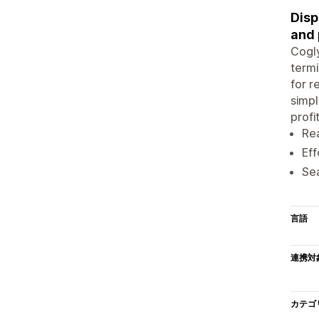
Disp
and 
Cogly
termi
for r
simp
profi
Rea
Eff
Sea
言語
連携対
カテゴ