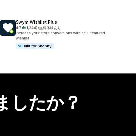
Swym Wishlist Plus
5つ星中
4.7
(1,344)
•
無料体験あり
合計レビュー数：1344件
Increase your store conversions with a full featured
wishlist
Built for Shopify
ましたか？