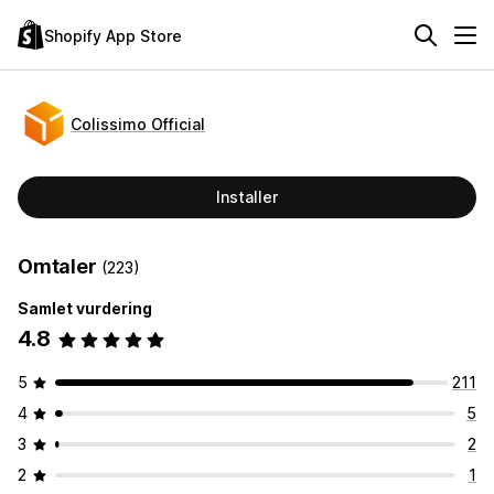
Shopify App Store
Colissimo Official
Installer
Omtaler
(223)
Samlet vurdering
4.8
5
211
4
5
3
2
2
1