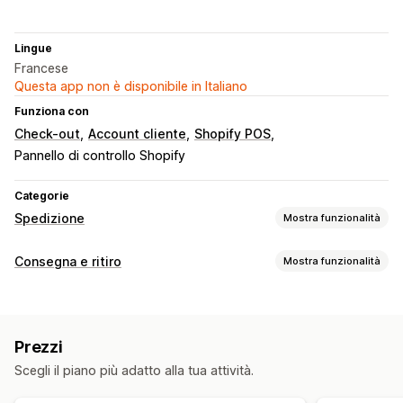
Lingue
Francese
Questa app non è disponibile in Italiano
Funziona con
Check-out
Account cliente
Shopify POS
Pannello di controllo Shopify
Categorie
Spedizione
Mostra funzionalità
Etichette e imballaggio
Consegna e ritiro
Mostra funzionalità
Creazione di etichette
Documenti di trasporto
Opzioni di consegna
Etichette per i resi
Assicurazione sulla spedizione
Convalida degli indirizzi
Etichette di spedizione
Sincronizzazione degli ordini
Tariffe di spedizione
Prezzi
Opzioni di ritiro
Gestione delle spedizioni
Scegli il piano più adatto alla tua attività.
In negozio
In più sedi
Sincronizzazione degli ordini
Monitoraggio in tempo reale