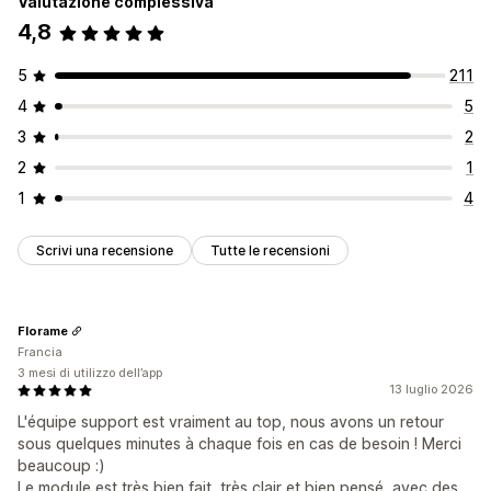
Valutazione complessiva
4,8
5
211
4
5
3
2
2
1
1
4
Scrivi una recensione
Tutte le recensioni
Florame
Francia
3 mesi di utilizzo dell’app
13 luglio 2026
L'équipe support est vraiment au top, nous avons un retour
sous quelques minutes à chaque fois en cas de besoin ! Merci
beaucoup :)
Le module est très bien fait, très clair et bien pensé, avec des