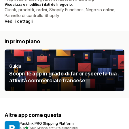
Visualizza e modifica i dati del negozio:
Clienti, prodotti, ordini, Shopify Functions, Negozio online,
Pannello di controllo Shopify
Vedi i dettagli
In primo piano
Guida
Scopri le app in grado di far crescere la tua
attività commerciale francese
Altre app come questa
Packlink PRO Shipping Platform
stelle su 5
4,8
(868)
•
Piano gratuito disponibile