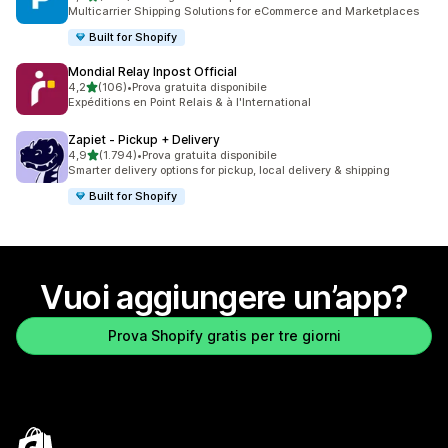
868 recensioni totali
Multicarrier Shipping Solutions for eCommerce and Marketplaces
Built for Shopify
Mondial Relay Inpost Official
stelle su 5
4,2
(106)
•
Prova gratuita disponibile
106 recensioni totali
Expéditions en Point Relais & à l'International
Zapiet ‑ Pickup + Delivery
stelle su 5
4,9
(1.794)
•
Prova gratuita disponibile
1794 recensioni totali
Smarter delivery options for pickup, local delivery & shipping
Built for Shopify
Vuoi aggiungere un’app?
Prova Shopify gratis per tre giorni