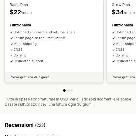
Notifiche via email
Aggiornamenti sugli ordini
Monitoraggio in tempo reale
Basic Plan
Grow Plan
$22
$34
Notifiche via SMS
Notifiche via email
/mese
/mese
Monitoraggio degli ordini
Pagine di monitoraggio
Funzionalità
Funzionalità
Unlimited shipment and returns labels
Unlimited sh
Return page on the Front Office
Return page 
Multi-shipping
Multi-shippi
CN23
CN23
Coliship
Coliship
Dedicated support
Dedicated s
Prova gratuita di 7 giorni
Prova gratuita 
Tutte le spese sono fatturate in USD. Per gli addebiti ricorrenti e le spese
basate sull’utilizzo ricevi una fattura ogni 30 giorni.
Recensioni
(223)