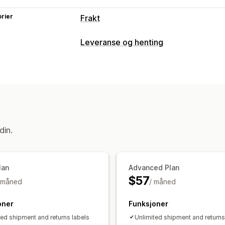
rier
Frakt
Etiketter og emballasje
Leveranse og henting
Etikettopprettelse
Følgesedler
Retu
Leveringsalternativer
Bestillingssynkronisering
Fraktpriser
Adressevalidering
Fraktetiketter
Administre frakt
Hentealternativer
Bestillingssynkronisering
Sanntidssp
I butikk
Multisted
Bestillingsoppdateringer
din.
Sanntidssporing
SMS-varsler
E-postvarsler
Sporing a
lan
Advanced Plan
$57
 måned
/ måned
oner
Funksjoner
ted shipment and returns labels
Unlimited shipment and returns