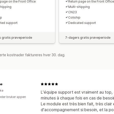
 page on the Front Office
Return page on the Front Office
shipping
Multi-shipping
CN23
ip
Coliship
ted support
Dedicated support
 gratis prøveperiode
7-dagers gratis prøveperiode
rte kostnader faktureres hver 30. dag.
me
ike
L'équipe support est vraiment au top,
der bruker appen
minutes à chaque fois en cas de besoi
Le module est très bien fait, très clai
d'accompagnement si besoin, et la pos