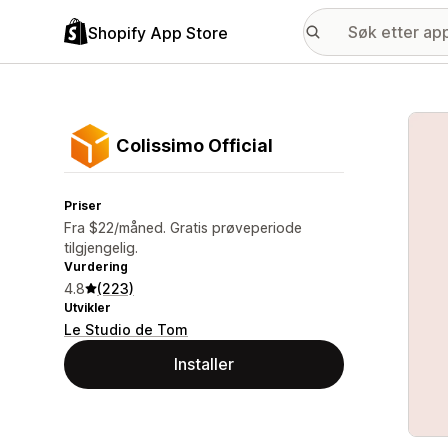
Shopify App Store
Galle
Colissimo Official
Priser
Fra $22/måned. Gratis prøveperiode
tilgjengelig.
Vurdering
4.8
(223)
Utvikler
Le Studio de Tom
Installer