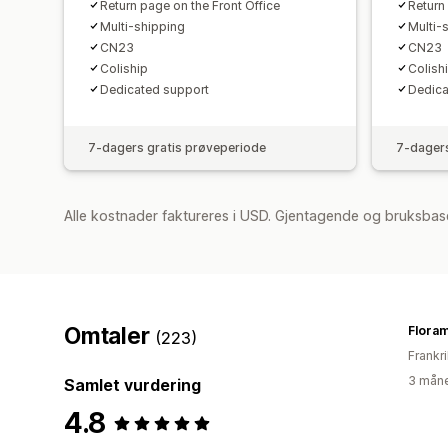
Return page on the Front Office
Return
Multi-shipping
Multi-
CN23
CN23
Coliship
Colish
Dedicated support
Dedica
7-dagers gratis prøveperiode
7-dagers
Alle kostnader faktureres i USD. Gjentagende og bruksbase
Omtaler
Flora
(223)
Frankr
3 måne
Samlet vurdering
4.8