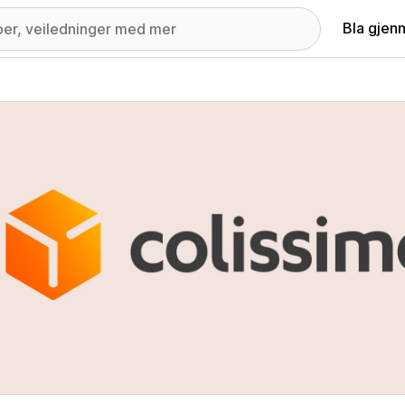
Bla gjen
ri med fremhevede bilder