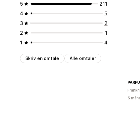
5
211
4
5
3
2
2
1
1
4
Skriv en omtale
Alle omtaler
PARF
Frankr
5 måne