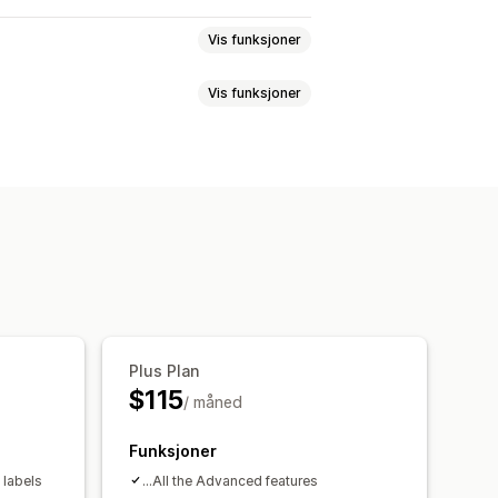
Vis funksjoner
Vis funksjoner
retiketter
Leveringsforsikring
oring
E-postvarsler
v bestilling
Sporingssider
Plus Plan
$115
/ måned
Funksjoner
 labels
…All the Advanced features