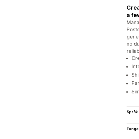
Crea
a fe
Manag
Poste
gener
no du
relia
Cre
Int
Sh
Par
Sim
Språk
Funge