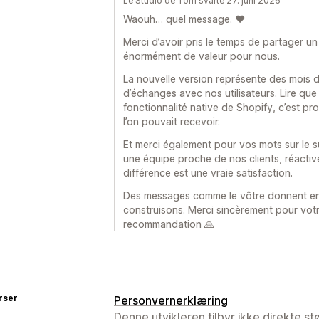
Le Studio de Tom svarte 27. juni 2026
Waouh… quel message. ❤️
Merci d’avoir pris le temps de partager un 
énormément de valeur pour nous.
La nouvelle version représente des mois de
d’échanges avec nos utilisateurs. Lire que 
fonctionnalité native de Shopify, c’est p
l’on pouvait recevoir.
Et merci également pour vos mots sur le s
une équipe proche de nos clients, réactive 
différence est une vraie satisfaction.
Des messages comme le vôtre donnent en
construisons. Merci sincèrement pour vot
recommandation 🙏
rser
Personvernerklæring
Denne utvikleren tilbyr ikke direkte s