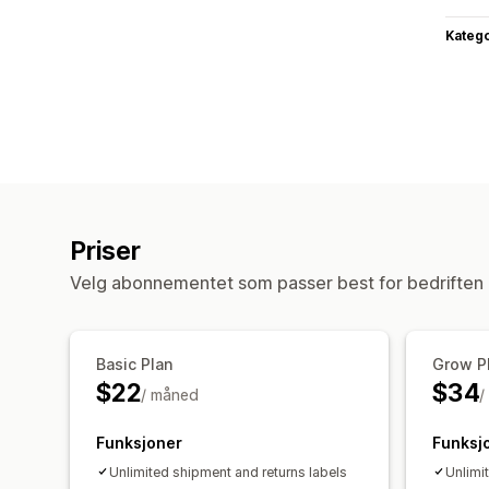
Katego
Priser
Velg abonnementet som passer best for bedriften 
Basic Plan
Grow P
$22
$34
/ måned
/
Funksjoner
Funksj
Unlimited shipment and returns labels
Unlimi