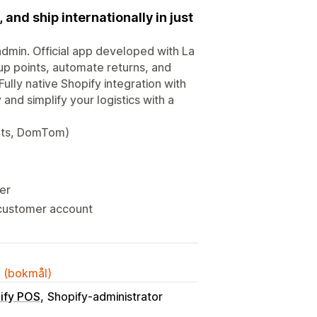
and ship internationally in just
admin. Official app developed with La
kup points, automate returns, and
lly native Shopify integration with
 and simplify your logistics with a
ints, DomTom)
der
 customer account
k (bokmål)
ify POS
Shopify-administrator