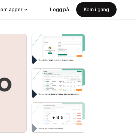
nom apper
Logg på
Kom i gang
+ 3 til