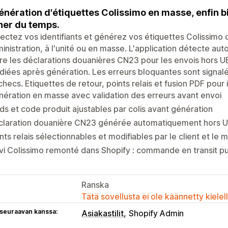
énération d'étiquettes Colissimo en masse, enfin b
er du temps.
ctez vos identifiants et générez vos étiquettes Colissimo 
inistration, à l'unité ou en masse. L'application détecte 
re les déclarations douanières CN23 pour les envois hors
iées après génération. Les erreurs bloquantes sont signalé
checs. Etiquettes de retour, points relais et fusion PDF pour
ération en masse avec validation des erreurs avant envoi
ds et code produit ajustables par colis avant génération
claration douanière CN23 générée automatiquement hors 
nts relais sélectionnables et modifiables par le client et le
vi Colissimo remonté dans Shopify : commande en transit pui
Ranska
Tätä sovellusta ei ole käännetty kiele
 seuraavan kanssa:
Asiakastilit
Shopify Admin