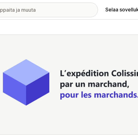
Selaa sovellu
elykuvagalleria