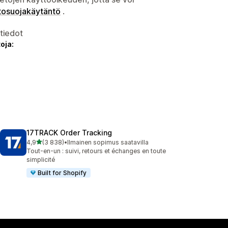
tosuojakäytäntö
.
atiedot
oja:
17TRACK Order Tracking
/ 5 tähteä
4,9
(3 838)
•
Ilmainen sopimus saatavilla
3838 arvostelua yhteensä
Tout-en-un : suivi, retours et échanges en toute
simplicité
Built for Shopify