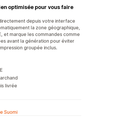
ien optimisée pour vous faire
directement depuis votre interface
automatiquement la zone géographique,
 UE, et marque les commandes comme
es avant la génération pour éviter
 impression groupée inclus.
UE
 marchand
s livrée
lle Suomi