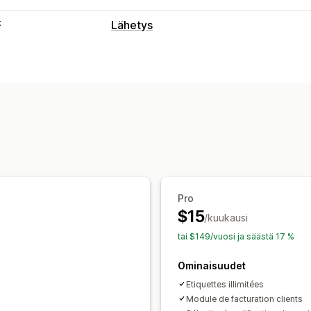
t
Lähetys
Tarrat ja pakkaukset
Tarrojen luominen
Tarrojen mukautt
Osoitteen vahvistus
Pakkausluettelo
Pakkaukset
Poimintaluettelot
Toimi
Tilausten synkronointi
Kuljetuspalvelu
Lähetysten hallinnointi
Tilausten synkronointi
Sähköposti-il
Pro
$15
/kuukausi
tai $149/vuosi ja säästä 17 %
Ominaisuudet
Etiquettes illimitées
Module de facturation clients