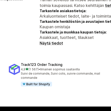
toimia kaupassasi. Katso kehittäjän
tie
Tarkastele asiakastietoja:
Arkaluonteiset tiedot, laite- ja toimint
Tarkastele henkilöstön ja avustajien tiet
Kaupan omistaja
Tarkastele ja muokkaa kaupan tietoja:
Asiakkaat, tuotteet, tilaukset
Näytä tiedot
Track123 Order Tracking
/ 5 tähteä
4,9
(1 567)
•
Ilmainen sopimus saatavilla
1567 arvostelua yhteensä
Suivi de commande, Suivi colis, suivre commande, mail
commande
Built for Shopify