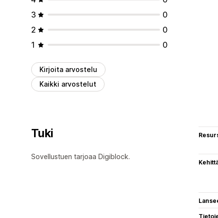
3
0
2
0
1
0
Kirjoita arvostelu
Kaikki arvostelut
Tuki
Resurs
Sovellustuen tarjoaa Digiblock.
Kehitt
Lanse
Tietoj