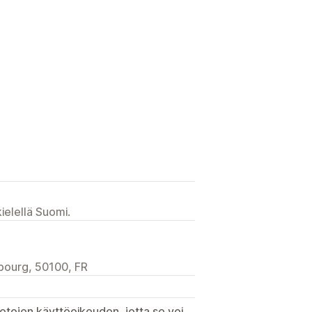
ielellä Suomi.
bourg, 50100, FR
etojen käyttöoikeuden, jotta se voi