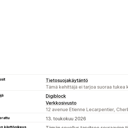
sit
Tietosuojakäytäntö
Tämä kehittäjä ei tarjoa suoraa tukea k
äjä
Digiblock
Verkkosivusto
12 avenue Etienne Lecarpentier, Cher
erattu
13. toukokuu 2026
en käyttöoikeus
Tämän sovellus tarvitsee seuraavien ti