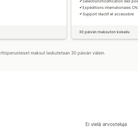
Sélection/modification des poin
Expéditions internationales C
Support réactif et accessible
30 päivän maksuton kokeilu
yttöperusteiset maksut laskutetaan 30 päivän välein.
Ei vielä arvosteluja