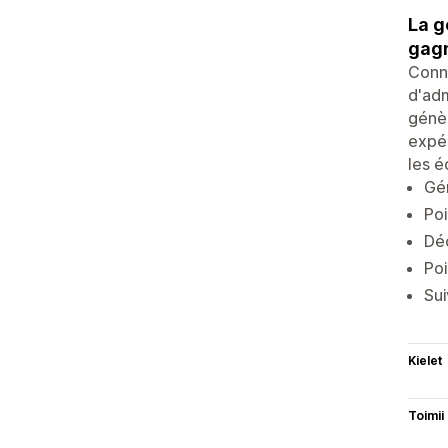
La g
gagn
Conne
d'adm
génè
expéd
les é
Gén
Poi
Dé
Poi
Sui
Kielet
Toimii