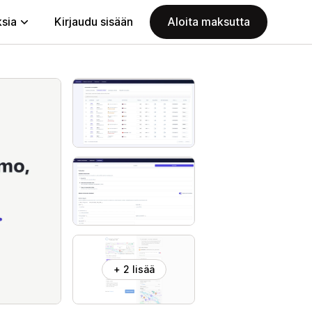
ksia
Kirjaudu sisään
Aloita maksutta
+ 2 lisää