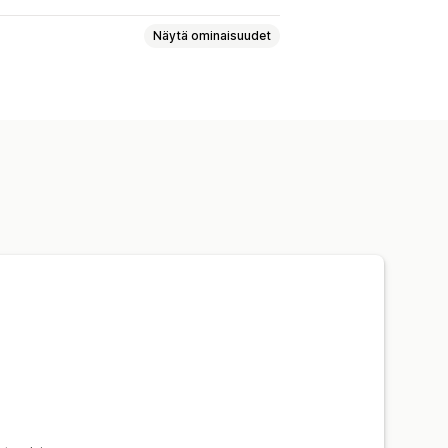
Näytä ominaisuudet
aminen
Joukkotulostus
t
Tulliasiakirjat
Palautustarrat
tusvakuutus
Toimitussäännöt
n valinta
Toimitushinnat
moitukset
Tilauspäivitykset