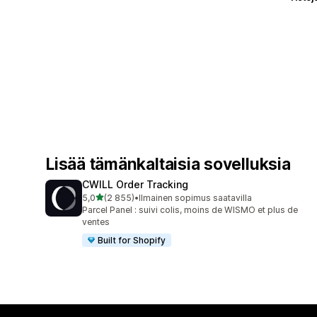
Lisää tämänkaltaisia sovelluksia
CWILL Order Tracking
/ 5 tähteä
5,0
(2 855)
•
Ilmainen sopimus saatavilla
2855 arvostelua yhteensä
Parcel Panel : suivi colis, moins de WISMO et plus de
ventes
Built for Shopify