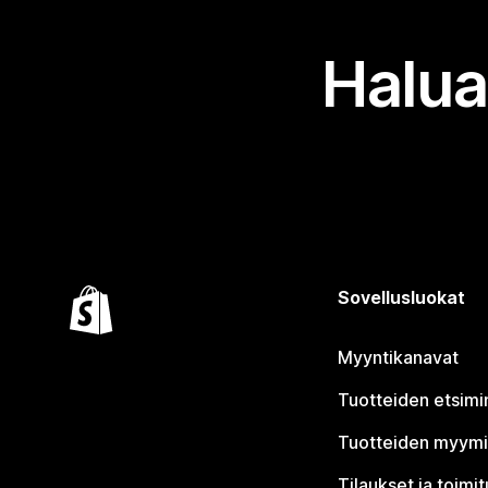
Halua
Sovellusluokat
Myyntikanavat
Tuotteiden etsimi
Tuotteiden myym
Tilaukset ja toimi