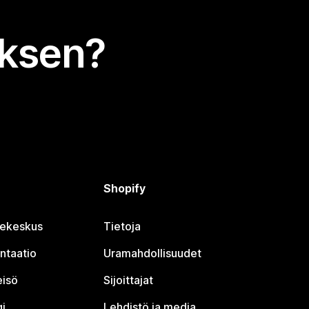
uksen?
Shopify
jekeskus
Tietoja
ntaatio
Uramahdollisuudet
eisö
Sijoittajat
i
Lehdistö ja media