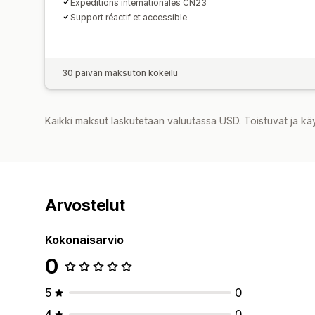
Expéditions internationales CN23
Support réactif et accessible
30 päivän maksuton kokeilu
Kaikki maksut laskutetaan valuutassa USD. Toistuvat ja kä
Arvostelut
Kokonaisarvio
0
5
0
4
0