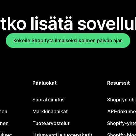
tko lisätä sovell
Kokeile Shopifyta ilmaiseksi kolmen päivän ajan
Pääluokat
Resurssit
Suoratoimitus
Shopifyn oh
nen
Markkinapaikat
API-dokume
inen
Tuotearvostelut
Shopify-yht
tukset
Lisämyynti ja tuotepaketit
Shopify-blog